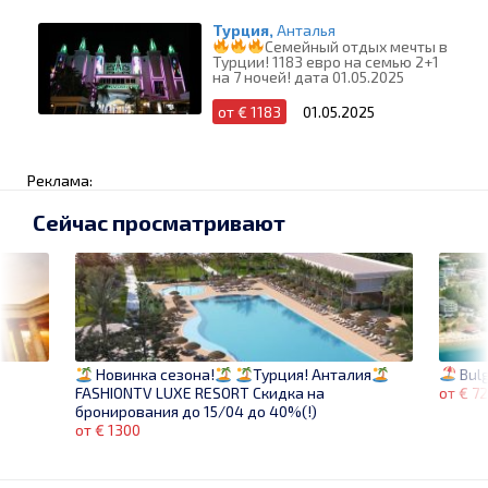
Турция,
Анталья
Семейный отдых мечты в
Турции! 1183 евро на семью 2+1
на 7 ночей! дата 01.05.2025
от € 1183
01.05.2025
Реклама:
Сейчас просматривают
Bulg
Новинка сезона!
Турция! Анталия
от € 7
FASHIONTV LUXE RESORT Скидка на
бронирования до 15/04 до 40%(!)
от € 1300