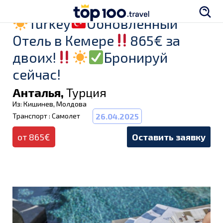
Turkey
Обновленный
Отель в Кемере
865€ за
двоих!
Бронируй
сейчас!
Анталья,
Турция
Из: Кишинев, Молдова
Транспорт : Самолет
26.04.2025
от 865€
Оставить заявку