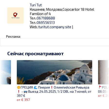
Turi Tut
Кишинев; Молдова,Cojocarilor 18 Hotel
Familion of 4
Тел.:
067188688
Тел.:
069556513
Web.:
turitut.company.site
|
Реклама:
Сейчас просматривают
й
POL
ГРЕЦИЯ
Пиерия
Олимпийская Ривьера
06.05-1
-
Выезд 24.05.2025, 1/2 DBL на 7 ночей, от
от € 2
397 €
от € 397