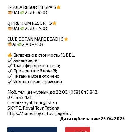
INSULA RESORT & SPA 5
UAI
2 AD - 650€
Q PREMIUM RESORT 5
UAI
2 AD - 740€
CLUB BORAN MARE BEACH 5
AI
2 AD -760€
Включено в стоимость ½ DBL:
Авиаперелет
Трансфер до/от отеля;
Проживание 6 ночейi;
Питание Все включено;
Медицинская страховка.
Моб. тел., дежурный до 22.00: (078) 843 843,
079 555 421,
E-mail:
royal-tour@list.ru
SKYPE: Royal Tour Tatianа
https://t.me/royal_tour_agency
Дата публикации: 25.04.2025