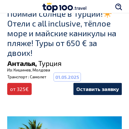
Поймай солнце в Турции!
Отели с all inclusive, тёплое
море и майские каникулы на
пляже! Туры от 650 € за
двоих!
Анталья,
Турция
Из: Кишинев, Молдова
Транспорт : Самолет
01.05.2025
от 325€
Оставить заявку