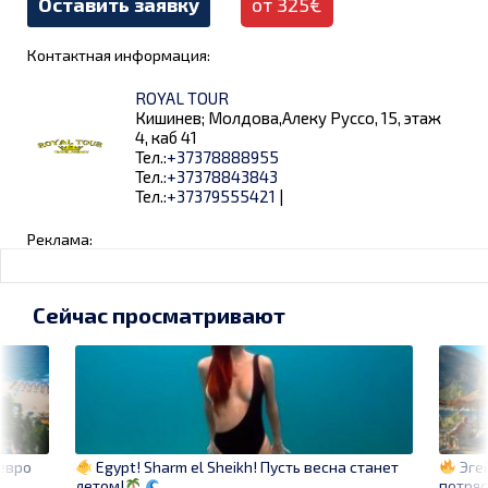
Оставить заявку
от 325€
Контактная информация:
ROYAL TOUR
Кишинев; Молдова,Алеку Руссо, 15, этаж
4, каб 41
Тел.:
+37378888955
Тел.:
+37378843843
Тел.:
+37379555421
|
Реклама:
Сейчас просматривают
 евро
Эге
Egypt! Sharm el Sheikh! Пусть весна станет
потряс
летом!