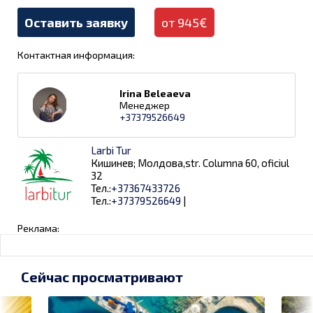
Оставить заявку
от 945€
Контактная информация:
Irina Beleaeva
Менеджер
+37379526649
Larbi Tur
Кишинев; Молдова,str. Columna 60, oficiul
32
Тел.:
+37367433726
Тел.:
+37379526649
|
Реклама:
Сейчас просматривают