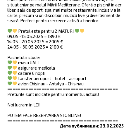
situat chiar pe malul Mării Mediterane. Oferă o piscină în aer
liber, sală de sport, spa, mai multe restaurante, inclusiv a la
carte, precum și un disco bar, muzică live și divertisment de
seară. Perfect pentru recreere activă a tinerilor.
Pretul este pentru 2 MATURI
09.05 -15.05.2025 = 1890 €
14.05 - 20.05.2025 = 2005 €
24.05 - 30.05.2025 = 2180 €
Pachetul include:
masa UALL
asigurare medicala
cazare 6 nopti
tansfer aeroport - hotel - aeroport
avion Chisinau - Antalya - Chisinau
==========================================
Preturile sunt indicate pentru momentul actual!
Noi lucram in LEI!
PUTEM FACE REZERVAREA SI ONLINE!
==========================================
Дата публикации: 23.02.2025