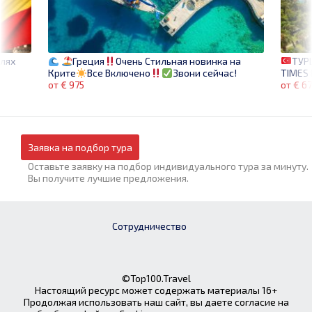
елях
ТУР
Греция
Очень Стильная новинка на
TIMES 
Крите
Все Включено
Звони сейчас!
от € 6
от € 975
Заявка на подбор тура
Оставьте заявку на подбор индивидуального тура за минуту.
Вы получите лучшие предложения.
Сотрудничество
©Top100.Travel
Настоящий ресурс может содержать материалы 16+
Продолжая использовать наш сайт, вы даете согласие на