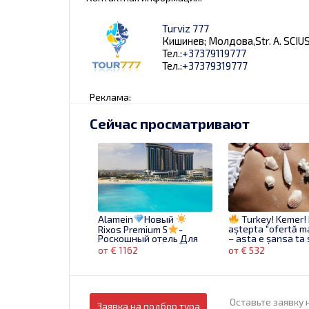
Turviz 777
Кишинев; Молдова,Str. A. SCIU
Тел.:
+37379119777
Тел.:
+37379319777
Реклама:
Сейчас просматривают
Alamein
Новый
Turkey! Kemer!
aștepta "ofertă m
Rixos Premium 5
-
– asta e șansa ta 
Роскошный отель Для
din rutină!
VIP туристов
от € 1162
от € 532
Бронируй сейчас!
Оставьте заявку 
Заявка на подбор тура