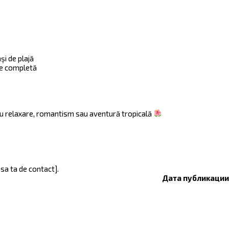
și de plajă
are completă
u relaxare, romantism sau aventură tropicală
esa ta de contact].
Дата публикации: