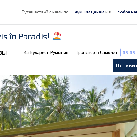
Путешествуй с нами по
лучшим ценам
и в
любое на
is în Paradis!
вы
Из: Бухарест, Румыния
Транспорт : Самолет
05.05
Оставит