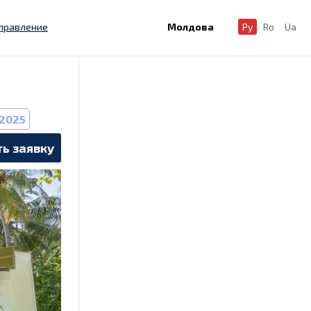
правление
Молдова
Ру
Ro
Ua
.2025
ь заявку