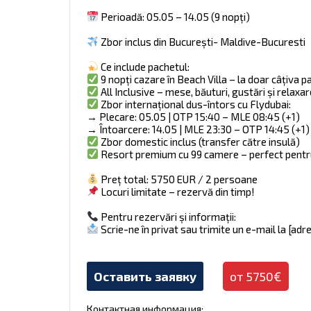
Perioadă: 05.05 – 14.05 (9 nopți)
Zbor inclus din București- Maldive-Bucuresti
Ce include pachetul:
9 nopți cazare în Beach Villa – la doar câțiva pa
All Inclusive – mese, băuturi, gustări și relax
Zbor internațional dus-întors cu Flydubai:
→ Plecare: 05.05 | OTP 15:40 – MLE 08:45 (+1)
→ Întoarcere: 14.05 | MLE 23:30 – OTP 14:45 (+1)
Zbor domestic inclus (transfer către insulă)
Resort premium cu 99 camere – perfect pentr
Preț total: 5750 EUR / 2 persoane
Locuri limitate – rezervă din timp!
Pentru rezervări și informații:
Scrie-ne în privat sau trimite un e-mail la [adr
Оставить заявку
от 5750€
Контактная информация: