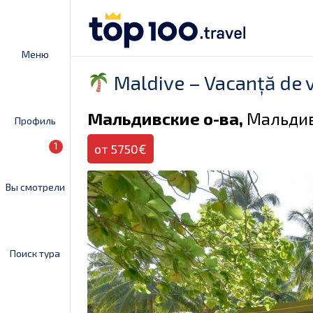
Меню
Maldive – Vacanță de v
Мальдивские о-ва,
Мальди
Профиль
1
от 5750€
Вы смотрели
Поиск тура