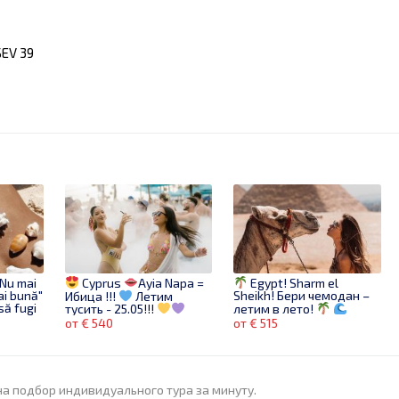
SEV 39
 Nu mai
Cyprus
Ayia Napa =
Egypt! Sharm el
ai bună"
Sheikh! Бери чемодан –
Ибица !!!
Летим
să fugi
летим в лето!
тусить - 25.05!!!
от € 540
от € 515
на подбор индивидуального тура за минуту.