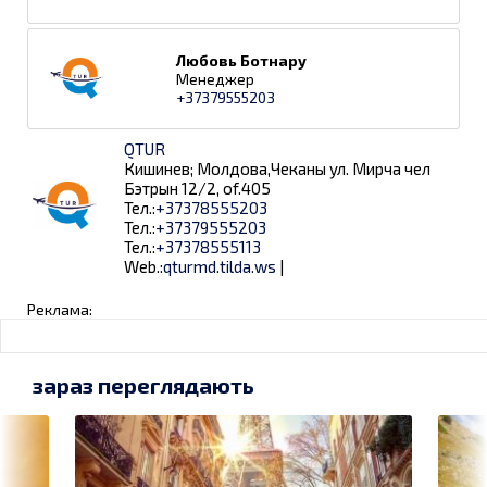
Любовь Ботнару
Менеджер
+37379555203
QTUR
Кишинев; Молдова,Чеканы ул. Мирча чел
Бэтрын 12/2, of.405
Тел.:
+37378555203
Тел.:
+37379555203
Тел.:
+37378555113
Web.:
qturmd.tilda.ws
|
Реклама:
зараз переглядають