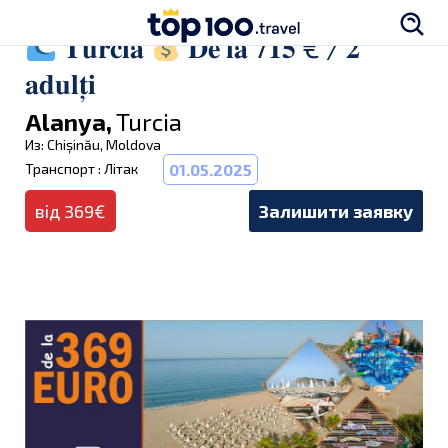
𝐓𝐮𝐫𝐜𝐢𝐚
𝐃𝐞 𝐥𝐚 𝟕𝟏𝟓 € / 𝟐
𝐚𝐝𝐮𝐥𝐭̦𝐢
Alanya,
Turcia
Из: Chișinău, Moldova
Транспорт : Літак
01.05.2025
від 369€
Залишити заявку