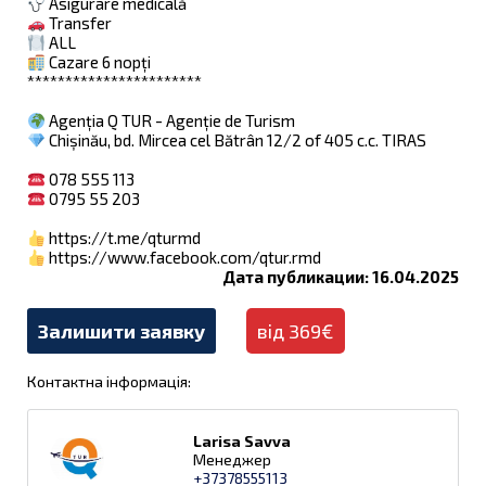
Asigurare medicală
Transfer
ALL
Cazare 6 nopți
***********************
Agenția Q TUR - Agenție de Turism
Chișinău, bd. Mircea cel Bătrân 12/2 of 405 c.c. TIRAS
078 555 113
0795 55 203
https://t.me/qturmd
https://www.facebook.com/qtur.rmd
Дата публикации: 16.04.2025
Залишити заявку
від 369€
Контактна інформація:
Larisa Savva
Менеджер
+37378555113