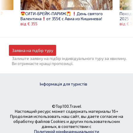
Поход
СИТИ-БРЕЙК-ПАРИЖ
День святого
2025
Валентина
от 355€ с Авиа из Кишинева!
від € 1
від € 355
Заявка на підбір туру
Залиште заявку на підбір індивідуального туру за хвилину.
Ви отримаєте кращі пропозиції.
Інформація для туристів
©Top100.Travel
Настоящий ресурс может содержать материалы 16+
Продолжая использовать наш сайт, вы даете согласие на
обработку файлов Cookies и других пользовательских
данных, в соответствии с
Политикой конфиденциальности