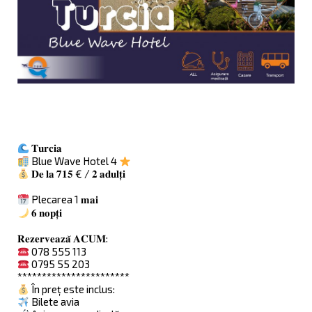
𝐓𝐮𝐫𝐜𝐢𝐚
Blue Wave Hotel 4
𝐃𝐞 𝐥𝐚 𝟕𝟏𝟓 € / 𝟐 𝐚𝐝𝐮𝐥𝐭̦𝐢
Plecarea 1 𝐦𝐚𝐢
𝟔 𝐧𝐨𝐩𝐭̦𝐢
𝐑𝐞𝐳𝐞𝐫𝐯𝐞𝐚𝐳𝐚̆ 𝐀𝐂𝐔𝐌:
078 555 113
0795 55 203
***********************
În preț este inclus:
Bilete avia