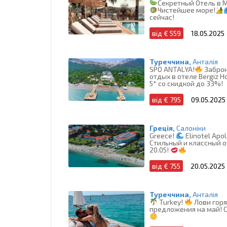
Секретный Отель в 
Чистейшее море!
сейчас!
від € 559
18.05.2025
Туреччина,
Анталія
SPO ANTALYA!
Забро
отдых в отеле Bergiz H
5* со скидкой до 33%!
від € 795
09.05.2025
Греція,
Салоніки
Greece!
Elinotel Apo
Cтильный и классный о
20.05!
від € 755
20.05.2025
Туреччина,
Анталія
Turkey!
Лови гор
предложения на май! С