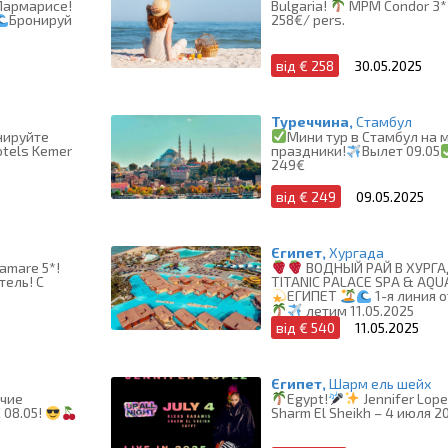
Мармарисе!
Bulgaria!
MPM Condor 3* 
258€/ pers.
Бронируй
від € 258
30.05.2025
Туреччина,
Стамбул
нируйте
Мини тур в Стамбул на 
otels Kemer
праздники!
Вылет 09.05
249€
від € 249
09.05.2025
Єгипет,
Хургада
lamare 5*!
ВОДНЫЙ РАЙ В ХУРГ
тель! C
TITANIC PALACE SPA & AQ
ЕГИПЕТ
1-я линия 
летим 11.05.2025
від € 540
11.05.2025
Єгипет,
Шарм ель шейх
ячие
Egypt!
Jennifer Lope
 08.05!
Sharm El Sheikh – 4 июля 2