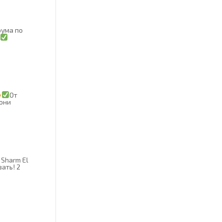
рума по
От
они
 Sharm El
ать! 2