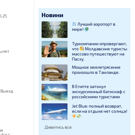
Новини
6.25
Лучший аэропорт в
мире!
Туркомпании опровергают,
что
Молдавские туристы
Вылет
массово путешествуют на
Пасху.
Мощное землетрясение
произошло в Таиланде.
В Египте затонул
Выезд
экскурсионный батискаф с
российскими туристами
Jet Blue: полный возврат,
если на отдыхе нет солнца!
Дивитись все
ая
tur с