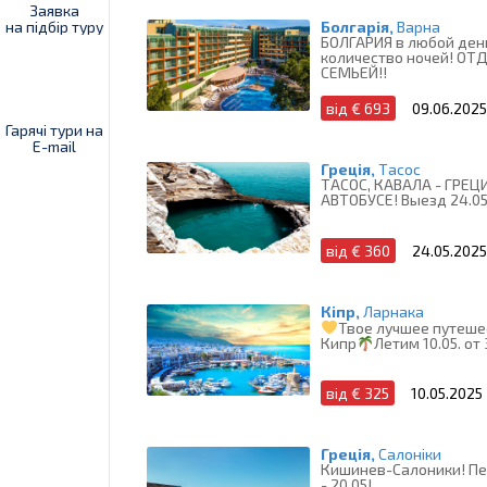
Заявка
на підбір туру
Болгарія,
Варна
БОЛГАРИЯ в любой ден
количество ночей! ОТ
СЕМЬЕЙ!!
від € 693
09.06.2025
Гарячі тури на
E-mail
Греція,
Тасос
ТАСОС, КАВАЛА - ГРЕЦ
АВТОБУСЕ! Выезд 24.05
від € 360
24.05.2025
Кіпр,
Ларнака
Твое лучшее путеше
Кипр
Летим 10.05. от
від € 325
10.05.2025
Греція,
Салоніки
Кишинев-Салоники! П
- 20.05!