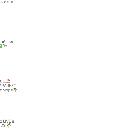
– de la
майские
От
АДЕ
UAPARK5*
от моря
z LIVE в
025!