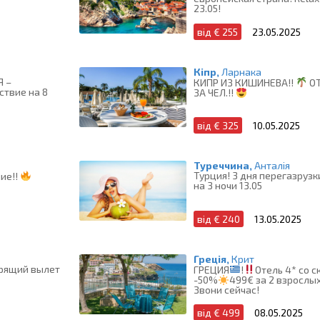
23.05!
від € 255
23.05.2025
Кіпр,
Ларнака
Я –
КИПР ИЗ КИШИНЕВА!!
ОТ
твие на 8
ЗА ЧЕЛ.!!
від € 325
10.05.2025
Туреччина,
Анталія
Турция! 3 дня перегазрузк
ие!!
на 3 ночи 13.05
від € 240
13.05.2025
Греція,
Крит
орящий вылет
ГРЕЦИЯ
!
Отель 4* со с
-50%
499€ за 2 взрослых
Звони сейчас!
від € 499
08.05.2025