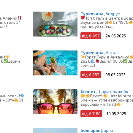
Туреччина,
Бодрум
в Алании
Топ Отель в центре Бод
й отель 5*
вкусной цене!
От 497€
Бронируй сейчас!
час!
від € 497
24.05.2025
Туреччина,
Анталія
з !
Горят Туры в Анталию!
0€
Звони
282€
Вылет 08.05
Зв
сейчас!
від € 282
08.05.2025
Єгипет,
Шарм ель шейх
ый отель!
Egypt!
Last Minute!
Sheikh — Успей заброниров
е – 50%
От
взрослых + infant!
від € 1180
19.05.2025
с
Болгарія,
Варна