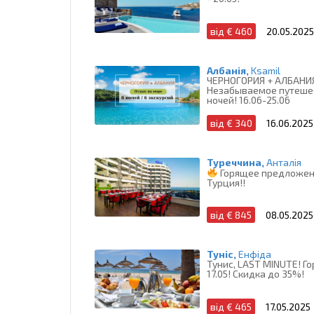
від € 460
20.05.2025
Албанія,
Ksamil
ЧЕРНОГОРИЯ + АЛБАНИ
Незабываемое путешес
ночей! 16.06-25.06
від € 340
16.06.2025
Туреччина,
Анталія
Горящее предложен
Турция!!
від € 845
08.05.2025
Туніс,
Енфіда
Тунис, LAST MINUTE! Г
17.05! Скидка до 35%!
від € 465
17.05.2025