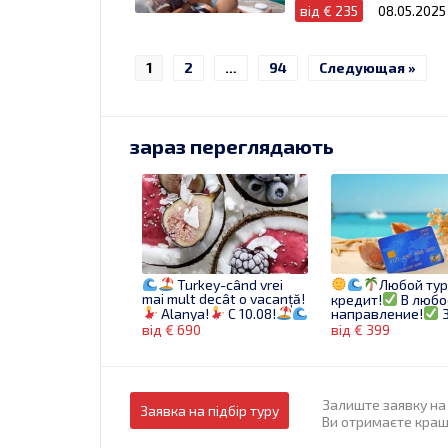
від € 235
08.05.2025
1
2
…
94
Следующая »
зараз переглядають
Turkey-când vrei
Любой тур
mai mult decât o vacanță!
кредит!
В любо
Alanya!
C 10.08!
направление!
З
сейчас!
від € 690
від € 399
Залиште заявку на 
Заявка на підбір туру
Ви отримаєте кращі