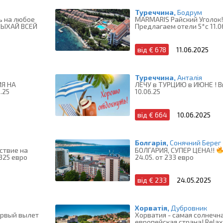
Туреччина,
Бодрум
ь на любое
MARMARIS Райский Уголок!
ДЫХАЙ ВСЕЙ
Предлагаем отели 5*с 11.0
від € 678
11.06.2025
Туреччина,
Анталія
ИЯ НА
ЛЕЧУ в ТУРЦИЮ в ИЮНЕ ! 
.25
10.06.25
від € 664
10.06.2025
Болгарія,
Сонячний Берег
ствие на
БОЛГАРИЯ, СУПЕР ЦЕНА!!
24.05. от 233 евро
 325 евро
від € 233
24.05.2025
Хорватія,
Дубровник
ервый вылет
Хорватия - самая солнечн
европейская страна! Relax-