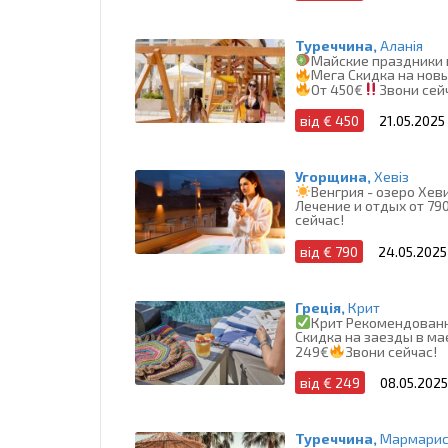
Туреччина,
Аланія
Майские праздники 
Мега Скидка на новы
От 450€
Звони сей
від € 450
21.05.2025
Угорщина,
Хевіз
Венгрия - озеро Хеви
Лечение и отдых от 79
сейчас!
від € 790
24.05.2025
Греція,
Крит
Крит Рекомендованн
Скидка на заезды в ма
249€
Звони сейчас!
від € 249
08.05.2025
Туреччина,
Мармари