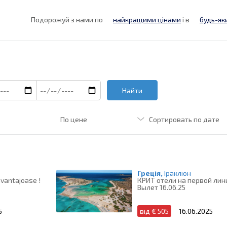
Подорожуй з нами по
найкращими цінами
і в
будь-як
Найти
Греція,
Іракліон
 avantajoase !
КРИТ отели на первой лин
Вылет 16.06.25
5
від € 505
16.06.2025