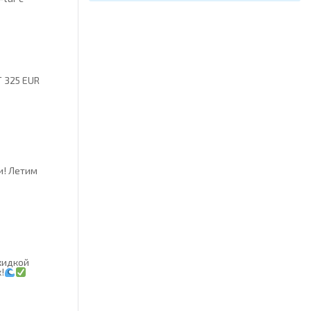
 325 EUR
и! Летим
кидкой
!