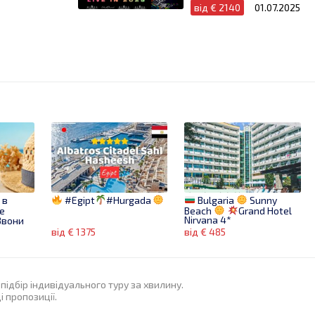
від € 2140
01.07.2025
 в
#Egipt
#Hurgada
Bulgaria
Sunny
е
Beach
Grand Hotel
Nirvana 4*
вони
від € 1375
від € 485
підбір індивідуального туру за хвилину.
 пропозиції.