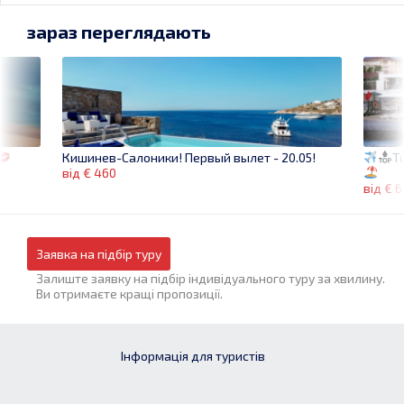
зараз переглядають
Tu
Кишинев-Салоники! Первый вылет - 20.05!
від € 460
від € 6
Заявка на підбір туру
Залиште заявку на підбір індивідуального туру за хвилину.
Ви отримаєте кращі пропозиції.
Інформація для туристів