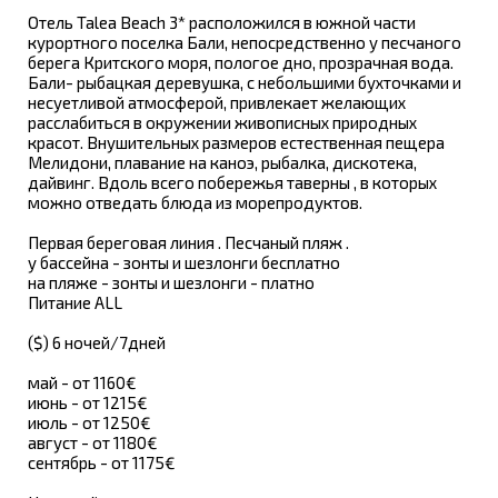
Отель Talea Beach 3* расположился в южной части
курортного поселка Бали, непосредственно у песчаного
берега Критского моря, пологое дно, прозрачная вода.
Бали- рыбацкая деревушка, с небольшими бухточками и
несуетливой атмосферой, привлекает желающих
расслабиться в окружении живописных природных
красот. Внушительных размеров естественная пещера
Мелидони, плавание на каноэ, рыбалка, дискотека,
дайвинг. Вдоль всего побережья таверны , в которых
можно отведать блюда из морепродуктов.
Первая береговая линия . Песчаный пляж .
у бассейна - зонты и шезлонги бесплатно
на пляже - зонты и шезлонги - платно
Питание ALL
($) 6 ночей/7дней
май - от 1160€
июнь - от 1215€
июль - от 1250€
август - от 1180€
сентябрь - от 1175€