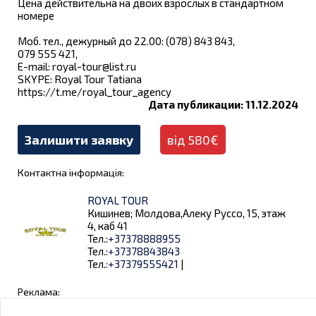
Цена действительна на двоих взрослых в стандартном
номере
Моб. тел., дежурный до 22.00: (078) 843 843,
079 555 421,
E-mail:
royal-tour@list.ru
SKYPE: Royal Tour Tatianа
https://t.me/royal_tour_agency
Дата публикации: 11.12.2024
Залишити заявку
від 580€
Контактна інформація:
ROYAL TOUR
Кишинев; Молдова,Алеку Руссо, 15, этаж
4, каб 41
Тел.:
+37378888955
Тел.:
+37378843843
Тел.:
+37379555421
|
Реклама: