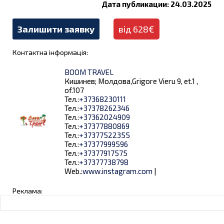
Дата публикации: 24.03.2025
Залишити заявку
від 628€
Контактна інформація:
BOOM TRAVEL
Кишинев; Молдова,Grigore Vieru 9, et.1 ,
of.107
Тел.:
+37368230111
Тел.:
+37378262346
Тел.:
+37362024909
Тел.:
+37377880869
Тел.:
+37377522355
Тел.:
+37377999596
Тел.:
+37377917575
Тел.:
+37377738798
Web.:
www.instagram.com
|
Реклама: