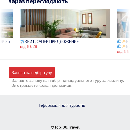
зараз переглядають
0€ За
В
КРИТ, СУПЕР ПРЕДЛОЖЕНИЕ
Б
від € 628
від € 
Заявка на підбір туру
Залиште заявку на підбір індивідуального туру за хвилину.
Ви отримаєте кращі пропозиції.
Інформація для туристів
©Top100.Travel