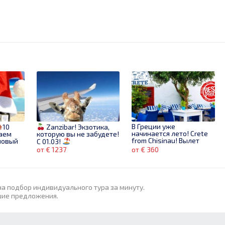
В Греции уже
10
Zanzibar! Экзотика,
начинается лето! Crete
ваем
которую вы не забудете!
from Chisinau! Вылет
новый
C 01.03!
26.04
3.12!
от € 1237
от € 360
на подбор индивидуального тура за минуту.
шие предложения.