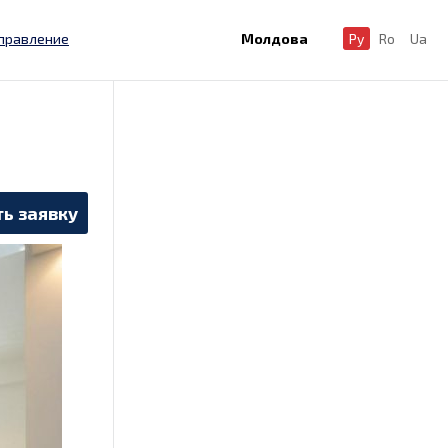
правление
Молдова
Ру
Ro
Ua
ь заявку