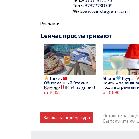
Тел.:
+37377738798
Web.:
www.instagram.com
|
Реклама:
Сейчас просматривают
Turkey
Sharm
Egypt!
Обновленный Отель в
ночей = заканчи
год и встречаем 
Кемере
865€ за двоих!
на море!!! Летим 2
Бронируй сейчас!
от € 865
от € 890
Оставьте заявку 
Заявка на подбор тура
Вы получите луч