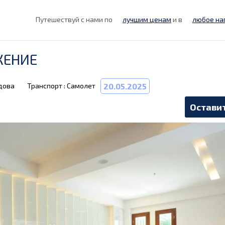
Путешествуй с нами по
лучшим ценам
и в
любое на
ЖЕНИЕ
дова
Транспорт : Самолет
20.05.2025
Оставит