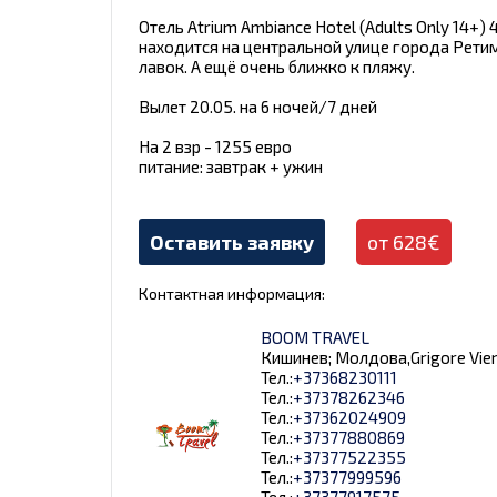
Отель Atrium Ambiance Hotel (Adults Only 14+) 
находится на центральной улице города Ретим
лавок. А ещё очень ближко к пляжу.
Вылет 20.05. на 6 ночей/7 дней
На 2 взр - 1255 евро
питание: завтрак + ужин
Оставить заявку
от 628€
Контактная информация:
BOOM TRAVEL
Кишинев; Молдова,Grigore Vieru 9
Тел.:
+37368230111
Тел.:
+37378262346
Тел.:
+37362024909
Тел.:
+37377880869
Тел.:
+37377522355
Тел.:
+37377999596
Тел.:
+37377917575