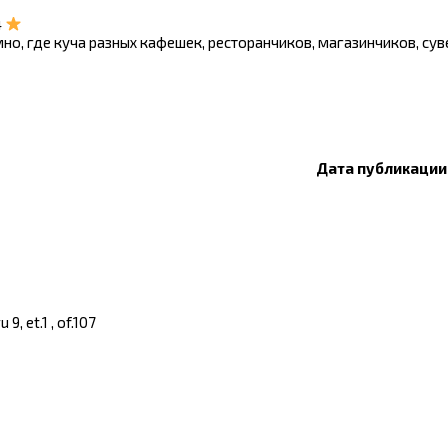
4
но, где куча разных кафешек, ресторанчиков, магазинчиков, су
Дата публикации:
, et.1 , of.107