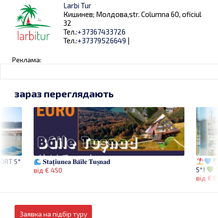
Larbi Tur
Кишинев; Молдова,str. Columna 60, oficiul
32
Тел.:
+37367433726
Тел.:
+37379526649
|
Реклама:
зараз переглядають
ORT 5*
𝐒𝐭𝐚𝐭̦𝐢𝐮𝐧𝐞𝐚 𝐁𝐚̆𝐢𝐥𝐞 𝐓𝐮𝐬̦𝐧𝐚𝐝
5*!
від € 450
від € 
Заявка на підбір туру