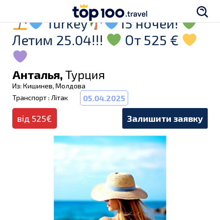
Turkey
15 ночей!
Летим 25.04!!!
От 525 €
Анталья,
Турция
Из: Кишинев, Молдова
Транспорт : Літак
05.04.2025
від 525€
Залишити заявку