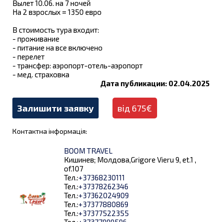
Вылет 10.06. на 7 ночей
На 2 взрослых = 1350 евро
В стоимость тура входит:
- проживание
- питание на все включено
- перелет
- трансфер: аэропорт-отель-аэропорт
- мед. страховка
Дата публикации: 02.04.2025
Залишити заявку
від 675€
Контактна інформація:
BOOM TRAVEL
Кишинев; Молдова,Grigore Vieru 9, et.1 ,
of.107
Тел.:
+37368230111
Тел.:
+37378262346
Тел.:
+37362024909
Тел.:
+37377880869
Тел.:
+37377522355
Тел.:
+37377999596