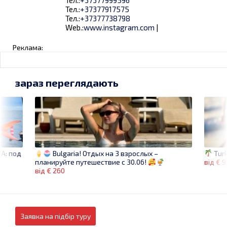
Тел.:
+37377917575
Тел.:
+37377738798
Web.:
www.instagram.com
|
Реклама:
зараз переглядають
А: под
Turk
Bulgaria! Отдых на 3 взрослых –
від € 
планируйте путешествие с 30.06!
від € 260
Заявка на підбір туру