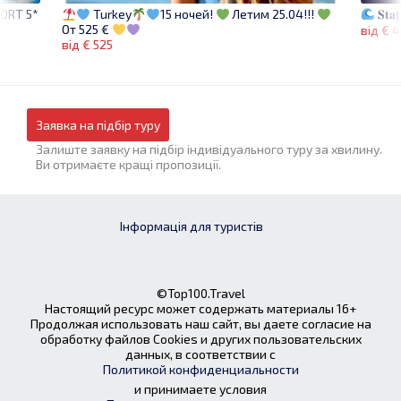
ORT 5*
𝐒𝐭𝐚𝐭̦
Turkey
15 ночей!
Летим 25.04!!!
От 525 €
від € 
від € 525
Заявка на підбір туру
Залиште заявку на підбір індивідуального туру за хвилину.
Ви отримаєте кращі пропозиції.
Інформація для туристів
©Top100.Travel
Настоящий ресурс может содержать материалы 16+
Продолжая использовать наш сайт, вы даете согласие на
обработку файлов Cookies и других пользовательских
данных, в соответствии с
Политикой конфиденциальности
и принимаете условия