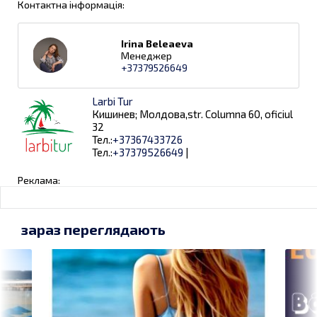
Контактна інформація:
Irina Beleaeva
Менеджер
+37379526649
Larbi Tur
Кишинев; Молдова,str. Columna 60, oficiul
32
Тел.:
+37367433726
Тел.:
+37379526649
|
Реклама:
зараз переглядають