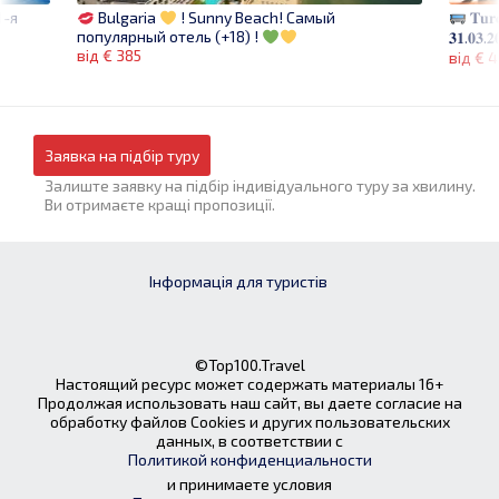
1-я
𝐓𝐮𝐫𝐜
Bulgaria
! Sunny Beach! Самый
популярный отель (+18) !
𝟑𝟏.𝟎𝟑.𝟐
від € 385
від € 
Заявка на підбір туру
Залиште заявку на підбір індивідуального туру за хвилину.
Ви отримаєте кращі пропозиції.
Інформація для туристів
©Top100.Travel
Настоящий ресурс может содержать материалы 16+
Продолжая использовать наш сайт, вы даете согласие на
обработку файлов Cookies и других пользовательских
данных, в соответствии с
Политикой конфиденциальности
и принимаете условия