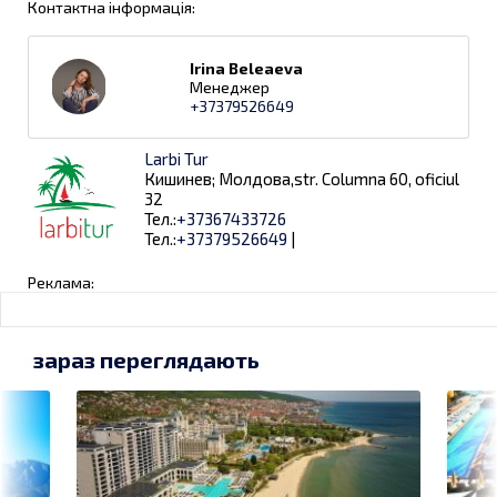
Контактна інформація:
Irina Beleaeva
Менеджер
+37379526649
Larbi Tur
Кишинев; Молдова,str. Columna 60, oficiul
32
Тел.:
+37367433726
Тел.:
+37379526649
|
Реклама:
зараз переглядають