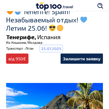
Tenеrifе! Spаin!
Незабываемый отдых!
Летим 25.06!
Тенерифе,
Испания
Из: Кишинев, Молдова
Транспорт : Літак
25.07.2025
від 950€
Залишити заявку