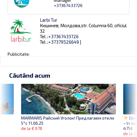
Manager
+37367433726
Larbi Tur
Кишинев; Молдова,str. Columna 60, oficiul
32
Tel .:
+37367433726
Tel .:
+37379526649
|
Publicitate:
Căutând acum
Desc
MARMARIS Райский Уголок! Предлагаем отели
– în va
5*с 11.06.25
475€
de la € 678
de la €