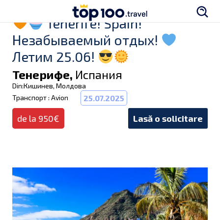
Tenеrifе! Spаin!
Незабываемый отдых!
Летим 25.06!
Тенерифе,
Испания
Din:Кишинев, Молдова
Транспорт : Avion
25.07.2025
de la 950€
Lasă o solicitare