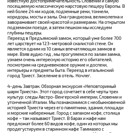
известную достопримечательность Словении и самую
посещаемую классическую карстовую пещеру Европы. В
ней более 24 км ходов, подземные реки, тоннели,
коридоры, мосты и залы. Она грандиозна, великолепна и
завораживает своей красотой и размерами. На открытом
подземном поезде, а затем пешком мы исследуем
глубины пещеры.
Переезд в Предъямский замок, который уже более 700
лет царствует на 123–метровой скалистой стене. Он
является одним из 10 самых впечатляющих замков в
мире. Взяв аудио гид , мы прогуляемся по залам замка,
узнаем очень интересную историю его обитателей,
посмотрим на средневековое оружие и доспехи,
интерьеры и предметы быта. Переезд в итальянский
город Триест. Заселение в отель. Ночлег.
4-день Завтрак. Обзорная экскурсия «Неповторимый
шарм Триеста». Этот город сочетает в себе черты трех
культур: следы Австро-Венгерской империи, Словении и
утонченной Италии. Мы познакомимся с необыкновенной
историей Триеста через его памятники, здания, площади
и морские набережные. Город с запахом кофе, столица
кофе – так называют Триест. В барах и кафе нам
предложат более 60 видов кофе, один из которых мы
продегустируем в старинном кафе Таммазео с