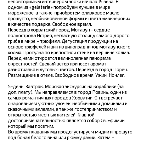
неповторимым интерьером эпохи начала 19 века. В
одном из «gelateria» попробуем лучшее в мире
мороженое, а также, приобретем оливковое масло,
прошутто, необыкновенной формы и цвета «маккерони»
в качестве подарка. Свободное время.
Переезд в хорватский город Мотавун - сердце
полуострова Истрия, негласную столицу самого дорого
гриба в мире – трюфеля. Дегустация продукции на
основе трюфелей и вин из виноградников мотавунского
холма. Прогулка по крепостной стене на вершине холма.
Перед нами откроется великолепная панорама
окрестностей. Свежий ветер принесет аромат
разнотравья и луговых цветов. Переезд в город Пореч.
Размещение в отеле. Свободное время. Ужин. Ночлег.
5-день. Завтрак. Морская экскурсия на кораблике (за
доп. плату). Мы направляемся в город Ровинь, один из
самых романтичных городов Хорватии. Он встречает
очарованием уютных улочек, необычными домиками и
сказочными аллеями, а так же гостеприимством и
открытостью местных жителей. Главной
достопримечательностью является собор Св. Ефимии,
который мы посетим.
Во время плавания мы продегустируем мидии и прошуто
под бокал белого вина или рюмку ракии. Затем –