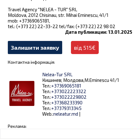
Travel Agency "NELEA - TUR" SRL
Moldova, 2012 Chisinau, str. Mihai Eminescu, 41/1
mob: +37369065181,
tel.: (+373 22) 22-33-22 tel/fax: (+373 22) 22 98 02
Дата публикации: 13.01.2025
Залишити заявку
від 515€
Контактна інформація:
Nelea-Tur SRL
Кишинев; Молдова,M.Eminescu 41/1
Тел.:
+37369065181
Тел.:
+373022223322
Тел.:
+373022229802
Тел.:
+37368233390
Тел.:
+37379313345
Web.:
neleatur.md
|
Реклама: