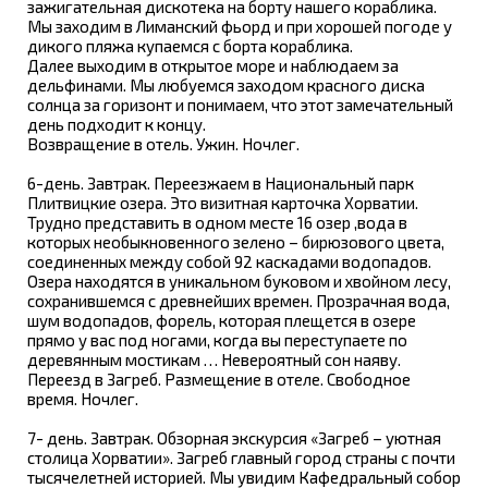
зажигательная дискотека на борту нашего кораблика.
Мы заходим в Лиманский фьорд и при хорошей погоде у
дикого пляжа купаемся с борта кораблика.
Далее выходим в открытое море и наблюдаем за
дельфинами. Мы любуемся заходом красного диска
солнца за горизонт и понимаем, что этот замечательный
день подходит к концу.
Возвращение в отель. Ужин. Ночлег.
6-день. Завтрак. Переезжаем в Национальный парк
Плитвицкие озера. Это визитная карточка Хорватии.
Трудно представить в одном месте 16 озер ,вода в
которых необыкновенного зелено – бирюзового цвета,
соединенных между собой 92 каскадами водопадов.
Озера находятся в уникальном буковом и хвойном лесу,
сохранившемся с древнейших времен. Прозрачная вода,
шум водопадов, форель, которая плещется в озере
прямо у вас под ногами, когда вы переступаете по
деревянным мостикам … Невероятный сон наяву.
Переезд в Загреб. Размещение в отеле. Свободное
время. Ночлег.
7- день. Завтрак. Обзорная экскурсия «Загреб – уютная
столица Хорватии». Загреб главный город страны с почти
тысячелетней историей. Мы увидим Кафедральный собор