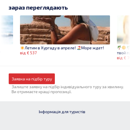
зараз переглядають
Летим в Хургаду в апреле!
Море ждет!
твой 
від € 537
від € 
Заявка на підбір туру
Залиште заявку на підбір індивідуального туру за хвилину.
Ви отримаєте кращі пропозиції.
Інформація для туристів