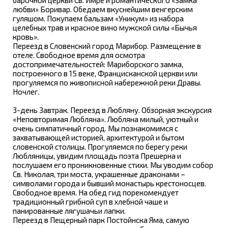
любви» Боривар. Обедаем вкуснейшим венгерским
гуляшом. Покупаем бальзам «Уникум» из набора
целебных трав и красное вино мужской силы «Бычья
кровь».
Переезд в Словенский город Марибор. Размещение в
отеле. Свободное время для осмотра
достопримечательностей: Мариборского замка,
построенного в 15 веке, Францисканской церкви или
прогуляемся по живописной набережной реки Дравы.
Ночлег.
3-день Завтрак. Переезд в Любляну. Обзорная экскурсия
«Неповторимая Любляна». Любляна милый, уютный и
очень симпатичный город. Мы познакомимся с
захватывающей историей, архитектурой и бытом
словенской столицы. Прогуляемся по берегу реки
Любляницы, увидим площадь поэта Прешерна и
послушаем его проникновенные стихи. Мы уводим собор
Св. Николая, три моста, украшенные драконами –
символами города и бывший монастырь крестоносцев.
Свободное время. На обед гид порекомендует
традиционный грибной суп в хлебной чаше и
панированные лягушачьи лапки.
Переезд в Пещерный парк Постойнска Яма, самую