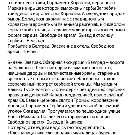
в стиле неоготики, Парламент Хорватии, церковь св.
Марка на крыше которой выложены гербы Загреба и
триединого королевства Хорватии. А «желудок города»
рынок Долац познакомит нас с традиционным
хорватским ароматным печеньем paprenjak, и символом
хорватской столицы – пряником лицитар, выполненным в
форме сердца. Свободное время. Выезд в столицу
Сербии – Белград.
Прибытие в Белград. Заселение в отель. Свободное
время. Ночлег.
8-день. Завтрак. Обзорная экскурсия «Белград – ворота
на Балканы». Тенистые парки и шумные проспекты,
изящные дворцы и величественные храмы, старинные
крепостные стены и стеклянные небоскребы – таков
современный портрет сербской столицы. Мы увидим
Башню Тысячелетия, «Топчидер» - резиденцию сербских
правящих династий Караджорджевичей, православный
Храм Св. Савы и церковь святой Троицы; королевские
дворцы, Парламент Сербии и удивительный богемный
уголок Скадарлия. Прогуляемся по пешеходной улице
Князя Михаила. После чего отправимся на шопинг.
Свободное время. Выезд в Кишинев.
Но перед отъездом надо сытно подкрепиться.
«Плескавица» или «лесковачка мучкалица» бурек по