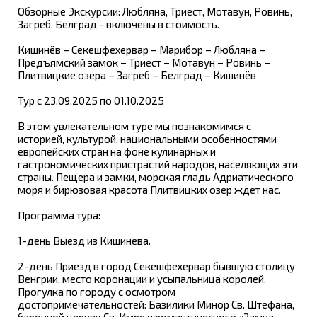
Обзорные Экскурсии: Любляна, Триест, Мотавун, Ровинь,
Загреб, Белград - включены в стоимость.
Кишинёв – Секешфехервар – Марибор – Любляна –
Предъямский замок – Триест – Мотавун – Ровинь –
Плитвицкие озера – Загреб – Белград – Кишинёв
Тур c 23.09.2025 по 01.10.2025
В этом увлекательном туре мы познакомимся с
историей, культурой, национальными особенностями
европейских стран на фоне кулинарных и
гастрономических пристрастий народов, населяющих эти
страны. Пещера и замки, морская гладь Адриатического
моря и бирюзовая красота Плитвицких озер ждет нас.
Программа тура:
1-день Выезд из Кишинева.
2-день Приезд в город Секешфехервар бывшую столицу
Венгрии, место коронации и усыпальница королей.
Прогулка по городу с осмотром
достопримечательностей: Базилики Минор Св. Штефана,
барочной церкви Св. Имре и романтического «Замка