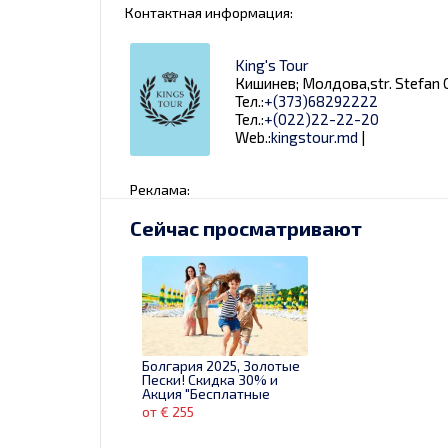
Контактная информация:
King's Tour
Кишинев; Молдова,str. Stefan C
Тел.:
+(373)68292222
Тел.:
+(022)22-22-20
Web.:
kingstour.md
|
Реклама:
Сейчас просматривают
Болгария 2025, Золотые
Пески! Скидка 30% и
Акция "Бесплатные
ночи", платим за 5 ночей,
от € 255
а отдыхаем 7!