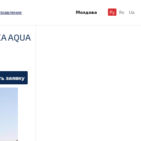
правление
Молдова
Ру
Ro
Ua
CA AQUA
ь заявку