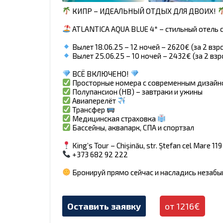
КИПР – ИДЕАЛЬНЫЙ ОТДЫХ ДЛЯ ДВОИХ!
ATLANTICA AQUA BLUE 4* – стильный отель 
Вылет 18.06.25 – 12 ночей – 2620€ (за 2 взр
Вылет 25.06.25 – 10 ночей – 2432€ (за 2 вз
ВСЁ ВКЛЮЧЕНО!
Просторные номера с современным дизай
Полупансион (HB) – завтраки и ужины
Авиаперелёт
Трансфер
Медицинская страховка
Бассейны, аквапарк, СПА и спортзал
King’s Tour – Chișinău, str. Ștefan cel Mare 119
+373 682 92 222
Бронируй прямо сейчас и насладись неза
Оставить заявку
от 1216€