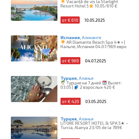
Vacanță de vis la Starlight
Resort Hotel 5
10.05/610 €
от € 610
10.05.2025
Испания,
Аликанте
AR Diamante Beach Spa 4★+ |
Кальпе, Испания 04.07/969 евро
от € 969
04.07.2025
Турция,
Аланья
Турция на 7 дней
Вылет:
03.05 |
2 взрослых 420 €
от € 420
03.05.2025
Турция,
Аланья
LITORE RESORT HOTEL & SPA 5★ –
Turcia, Alanya 23/05 de la 789€