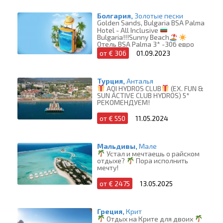
Болгария,
Золотые пески
Golden Sands, Bulgaria BSA Palma
Hotel - All Inclusive
Bulgaria!!!Sunny Beach
Отель BSA Palma 3* -306 евро
Отель DOUBLE ROOM STANDART
от € 306
01.09.2023
2ad расположен в центре
курорта Золотые пески, в 300
метрах от моря Выезд 01.09.2023
••••••••••••••••••••••••••
Турция,
Анталья
AQI HYDROS CLUB
(EX. FUN &
SUN ACTIVE CLUB HYDROS) 5*
РЕКОМЕНДУЕМ!
от € 550
11.05.2024
Мальдивы,
Мале
Устал и мечтаешь о райском
отдыхе?
Пора исполнить
мечту!
от € 2475
13.05.2025
Греция,
Крит
Отдых на Крите для двоих