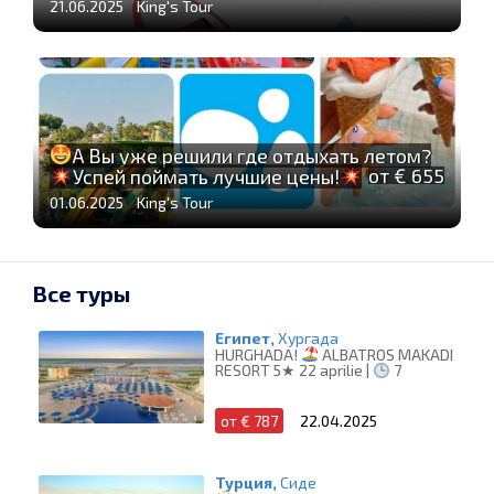
21.06.2025 King's Tour
А Вы уже решили где отдыхать летом?
от € 655
Успей поймать лучшие цены!
01.06.2025 King's Tour
Все туры
Египет,
Хургада
HURGHADA!
ALBATROS MAKADI
RESORT 5★ 22 aprilie |
7
от € 787
22.04.2025
Турция,
Сиде