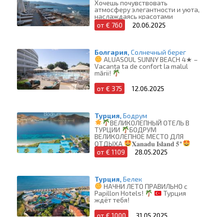
Хочешь почувствовать
атмосферу элегантности и уюта,
наслаждаясь красотами
острова?
Тогда Elounda Akti
от € 760
20.06.2025
Olous (Adults Only)
Болгария,
Солнечный берег
ALUASOUL SUNNY BEACH 4★ –
Vacanța ta de confort la malul
mării!
от € 375
12.06.2025
Турция,
Бодрум
ВЕЛИКОЛЕПНЫЙ ОТЕЛЬ В
ТУРЦИИ
БОДРУМ
ВЕЛИКОЛЕПНОЕ МЕСТО ДЛЯ
ОТДЫХА
𝐗𝐚𝐧𝐚𝐝𝐮 𝐈𝐬𝐥𝐚𝐧𝐝 𝟓*
от € 1109
28.05.2025
Турция,
Белек
НАЧНИ ЛЕТО ПРАВИЛЬНО с
Papillon Hotels!
Турция
ждёт тебя!
от € 1000
31.05.2025