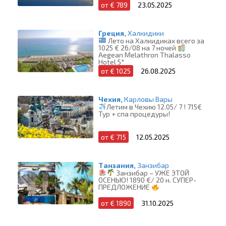
от € 789
23.05.2025
Греция,
Халкидики
Лето на Халкидиках всего за
1025 € 26/08 на 7 ночей
Aegean Melathron Thalasso
Hotel 5*
от € 1025
26.08.2025
Чехия,
Карловы Вары
Летим в Чехию 12.05/ 7 ! 715€​
Тур + спа процедуры!
от € 715
12.05.2025
Танзания,
Занзибар
Занзибар – УЖЕ ЭТОЙ
ОСЕНЬЮ! 1890 €/ 20 н. СУПЕР-
ПРЕДЛОЖЕНИЕ
от € 1890
31.10.2025