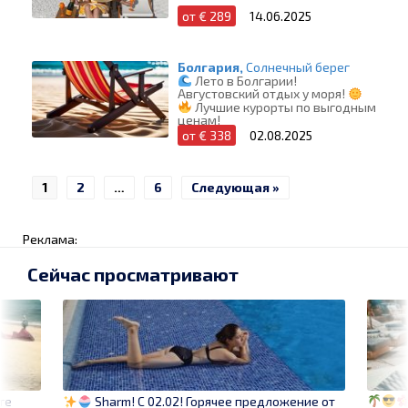
от € 289
14.06.2025
Болгария,
Солнечный берег
Лето в Болгарии!
Августовский отдых у моря!
Лучшие курорты по выгодным
ценам!
от € 338
02.08.2025
1
2
…
6
Следующая »
Реклама:
Сейчас просматривают
те
Sharm! C 02.02! Горячее предложение от