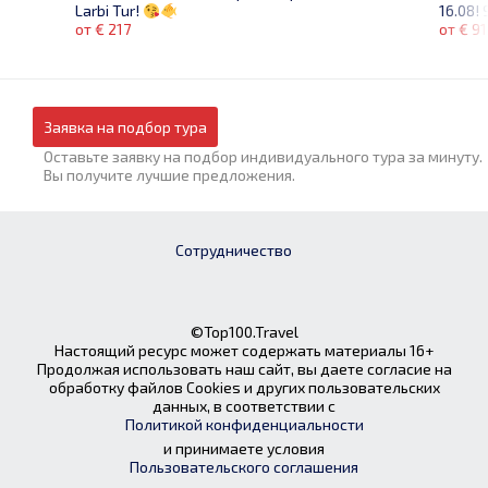
16.08!
Larbi Tur!
от € 91
от € 217
Заявка на подбор тура
Оставьте заявку на подбор индивидуального тура за минуту.
Вы получите лучшие предложения.
Сотрудничество
©Top100.Travel
Настоящий ресурс может содержать материалы 16+
Продолжая использовать наш сайт, вы даете согласие на
обработку файлов Cookies и других пользовательских
данных, в соответствии с
Политикой конфиденциальности
и принимаете условия
Пользовательского соглашения