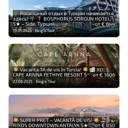
Роскошный отдых в Турции начинается
здесь!
BOSPHORUS SORGUN HOTEL
5★ – Side, Турция
от € 644
19.05.2025 King's Tour
Vacanța TA de vis în Turcia!
XO
CAPE ARNNA FETHIYE RESORT 5*
от € 1606
22.06.2025 King's Tour
SUPER PREȚ – VACANȚĂ DE VIS!
RIXOS DOWNTOWN ANTALYA 5★
от € 850