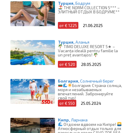
Турция,
Бодрум
THE NORM COLLECTION 5*** –
ЭЛИТНЫЙ ОТДЫХ В БОДРУМЕ**
от € 1225
21.06.2025
Турция,
Аланья
TIMO DELUXE RESORT 5★ –
Vacanța ideală pentru familie la
un preț avantajos!
от € 520
28.05.2025
Болгария,
Солнечный берег
Болгария: Страна солнца,
моря и незабываемых
впечатлений. Забронируйте
свой тур!
от € 550
25.05.2024
Кипр,
Ларнака
Отдохни вдвоем на Кипре!
Атмосферный отдых только для
взрослых в отеле CAVO ZOE SEA