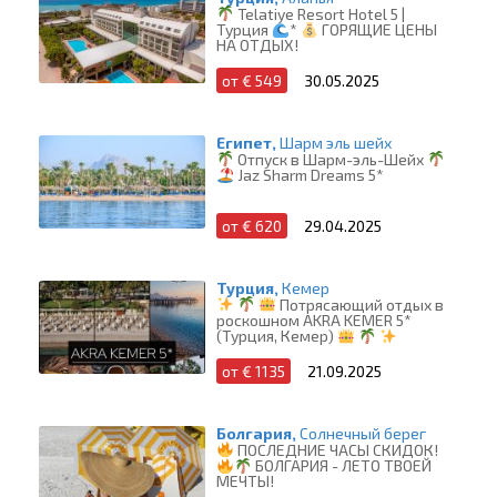
Telatiye Resort Hotel 5 |
Турция
*
ГОРЯЩИЕ ЦЕНЫ
НА ОТДЫХ!
от € 549
30.05.2025
Египет,
Шарм эль шейх
Отпуск в Шарм-эль-Шейх
Jaz Sharm Dreams 5*
от € 620
29.04.2025
Турция,
Кемер
Потрясающий отдых в
роскошном AKRA KEMER 5*
(Турция, Кемер)
от € 1135
21.09.2025
Болгария,
Солнечный берег
ПОСЛЕДНИЕ ЧАСЫ СКИДОК!
БОЛГАРИЯ - ЛЕТО ТВОЕЙ
МЕЧТЫ!