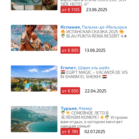
SIDE HOTEL 4*
от € 1105
23.06.2025
Испания,
Пальма-де-Мальорка
ИСПАНСКАЯ СКАЗКА 2025
BLAU PUNTA REINA RESORT 4★
от € 805
13.06.2025
Египет,
Шарм эль шейх
EGIPT MAGIC – VACANȚĂ DE VIS
ÎN SHARM EL SHEIKH!
от € 650
22.04.2025
Турция,
Кемер
СЕМЕЙНОЕ ЛЕТО В
ЗЕЛЁНОМ КЕМЕРЕ!
Устроим
вам отдых, о котором мечтает
каждая семья!
от € 785
02.07.2025