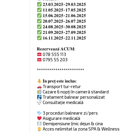
𝟐𝟑.𝟎𝟑.𝟐𝟎𝟐𝟓-𝟐𝟗.𝟎𝟑.𝟐𝟎𝟐𝟓
𝟏𝟏.𝟎𝟓.𝟐𝟎𝟐𝟓-𝟏𝟕.𝟎𝟓.𝟐𝟎𝟐𝟓
𝟏𝟓.𝟎𝟔.𝟐𝟎𝟐𝟓-𝟐𝟏.𝟎𝟔.𝟐𝟎𝟐𝟓
𝟐𝟎.𝟎𝟕.𝟐𝟎𝟐𝟓-𝟐𝟔.𝟎𝟕.𝟐𝟎𝟐𝟓
𝟐𝟒.𝟎𝟖.𝟐𝟎𝟐𝟓-𝟑𝟎.𝟎𝟖.𝟐𝟎𝟐𝟓
𝟐𝟏.𝟎𝟗.𝟐𝟎𝟐𝟓-𝟐𝟕.𝟎𝟗.𝟐𝟎𝟐𝟓
𝟏𝟔.𝟏𝟏.𝟐𝟎𝟐𝟓-𝟐𝟐.𝟏𝟏.𝟐𝟎𝟐𝟓
𝐑𝐞𝐳𝐞𝐫𝐯𝐞𝐚𝐳𝐚̆ 𝐀𝐂𝐔𝐌:
078 555 113
0795 55 203
***********************
𝐈̂𝐧 𝐩𝐫𝐞𝐭̦ 𝐞𝐬𝐭𝐞 𝐢𝐧𝐜𝐥𝐮𝐬:
Transport tur-retur
Cazare 6 nopți în cameră standard
Tratament balnear personalizat
Consultație medicală
3 proceduri balneare zi/pers
Asigurare medicală
Demipensiune (mic dejun & cina
Acces nelimitat la zona SPA & Wellness