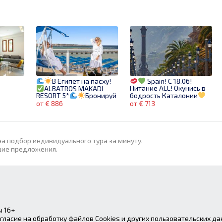
В Египет на пасху!
Spain! С 18.06!
Питание ALL! Окунись в
ALBATROS MAKADI
бодрость Каталонии
RESORT 5*
Бронируй
заранее!
от € 886
от € 713
на подбор индивидуального тура за минуту.
шие предложения.
 16+
гласие на обработку файлов Cookies и других пользовательских да