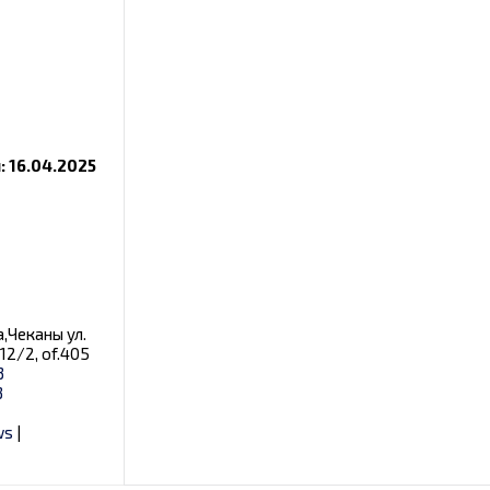
 16.04.2025
,Чеканы ул.
12/2, of.405
3
3
ws
|