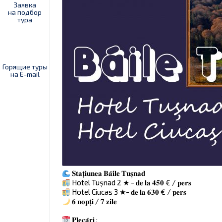
Заявка
на подбор
тура
Горящие туры
на E-mail
𝐒𝐭𝐚𝐭̦𝐢𝐮𝐧𝐞𝐚 𝐁𝐚̆𝐢𝐥𝐞 𝐓𝐮𝐬̦𝐧𝐚𝐝
Hotel Tușnad 2 ★ - 𝐝𝐞 𝐥𝐚 𝟒𝟓𝟎 € / 𝐩𝐞𝐫𝐬
Hotel Ciucas 3 ★- 𝐝𝐞 𝐥𝐚 𝟔𝟑𝟎 € / 𝐩𝐞𝐫𝐬
𝟔 𝐧𝐨𝐩𝐭̦𝐢 / 𝟕 𝐳𝐢𝐥𝐞
𝐏𝐥𝐞𝐜𝐚̆𝐫𝐢 :