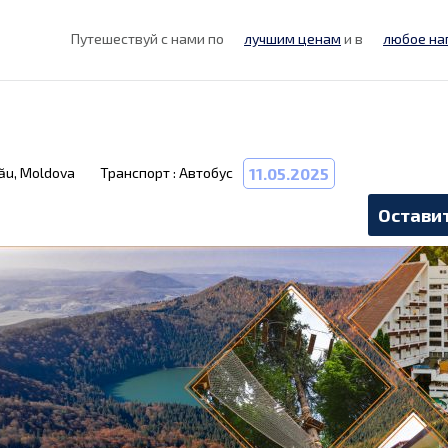
Путешествуй с нами по
лучшим ценам
и в
любое на
nău, Moldova
Транспорт : Автобус
11.05.2025
Оставит