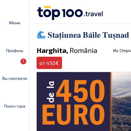
Меню
𝐒𝐭𝐚𝐭̦𝐢𝐮𝐧𝐞𝐚 𝐁𝐚̆𝐢𝐥𝐞 𝐓𝐮𝐬̦𝐧𝐚𝐝
Harghita,
România
Профиль
Из: Chiși
1
от 450€
Вы смотрели
Поиск тура