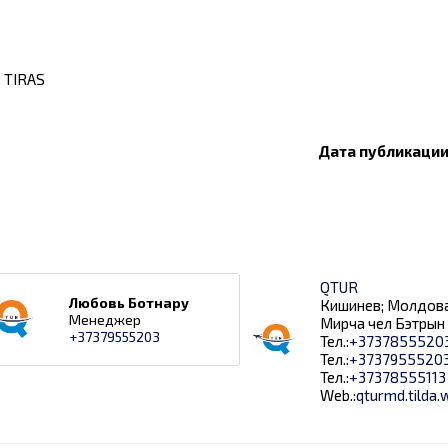
. TIRAS
Дата публикации:
QTUR
Любовь Ботнару
Кишинев; Молдова
Менеджер
Мирча чел Бэтрын 
+37379555203
Тел.:
+3737855520
Тел.:
+3737955520
Тел.:
+37378555113
Web.:
qturmd.tilda.