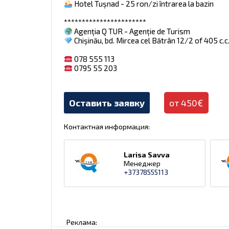
Hotel Tușnad - 25 ron/zi întrarea la bazin
***********************
Agenția Q TUR - Agenție de Turism
Chișinău, bd. Mircea cel Bătrân 12/2 of 405 c.c
078 555 113
0795 55 203
Оставить заявку
от 450€
Контактная информация:
Larisa Savva
Менеджер
+37378555113
Реклама: