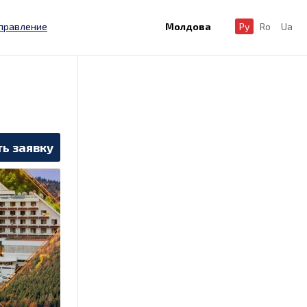
правление
Молдова
Ру
Ro
Ua
ь заявку