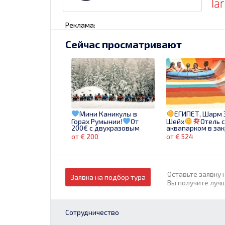
Реклама:
Сейчас просматривают
Мини Каникулы в
ЕГИПЕТ, Шарм 
Горах Румынии!
От
Шейх
Отель 
200€ с двухразовым
аквапарком в за
питанием и
от ветра бухте по
от € 200
от € 524
транспортом!
смешной цене!
Бронируй сейчас!
Вылет 14.01
Оставьте заявку 
Заявка на подбор тура
Вы получите луч
Сотрудничество
LUXUL RIXOS, ACUM
Turkey-când 
MAI APROAPE DE TINE ,
mai mult decât o 