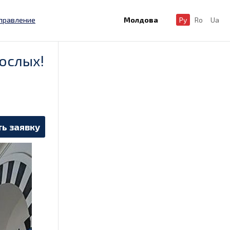
правление
Молдова
Ру
Ro
Ua
ослых!
ь заявку