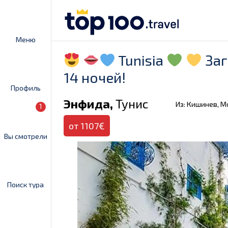
Меню
Tunisia
Заг
14 ночей!
Профиль
Энфида,
Тунис
Из: Кишинев, 
1
от 1107€
Вы смотрели
Поиск тура