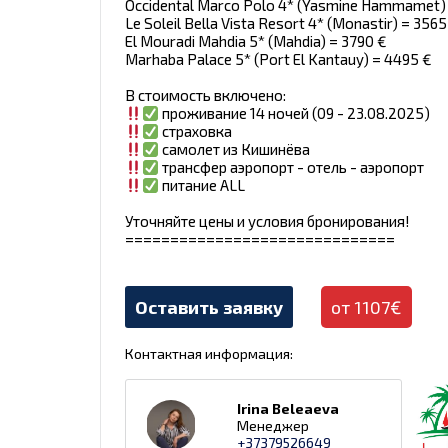
Occidental Marco Polo 4* (Yasmine Hammamet)
Le Soleil Bella Vista Resort 4* (Monastir) = 3565
El Mouradi Mahdia 5* (Mahdia) = 3790 €
Marhaba Palace 5* (Port El Kantauy) = 4495 €
В стоимость включено:
проживание 14 ночей (09 - 23.08.2025)
страховка
самолет из Кишинёва
трансфер аэропорт - отель - аэропорт
питание ALL
Уточняйте цены и условия бронирования!
==============================
Оставить заявку
от 1107€
Контактная информация:
Irina Beleaeva
Менеджер
+37379526649