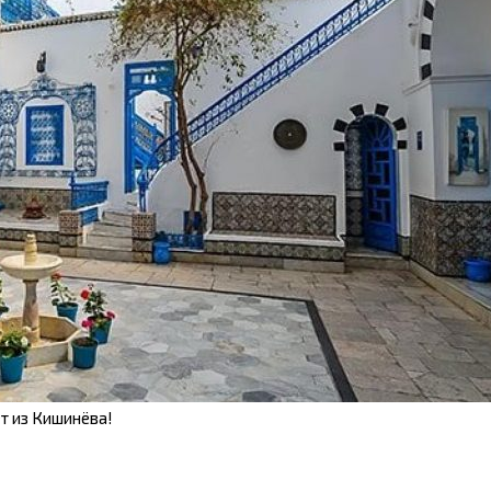
т из Кишинёва!