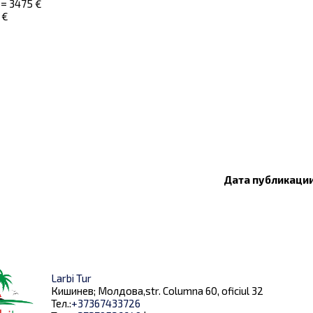
 = 3475 €
 €
Дата публикации:
Larbi Tur
Кишинев; Молдова,str. Columna 60, oficiul 32
Тел.:
+37367433726