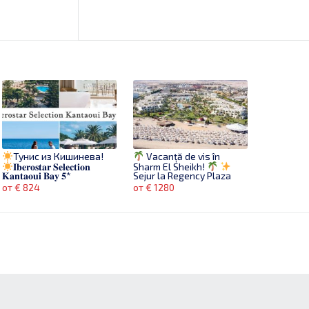
Тунис из Кишинева!
Vacanță de vis în
𝐈𝐛𝐞𝐫𝐨𝐬𝐭𝐚𝐫 𝐒𝐞𝐥𝐞𝐜𝐭𝐢𝐨𝐧
Sharm El Sheikh!
𝐊𝐚𝐧𝐭𝐚𝐨𝐮𝐢 𝐁𝐚𝐲 𝟓*
Sejur la Regency Plaza
Aqua Park 5 – Sharm El
от € 824
от € 1280
Sheikh* de la 1280 euro/2
persoane
Групповой тур в Перу- 15
Эль-Аламейн
открой
дней
Даты: 27
Египет по-новому!