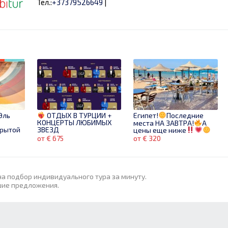
Тел.:
+37379526649
|
Эль
ОТДЫХ В ТУРЦИИ +
Египет!
Последние
КОНЦЕРТЫ ЛЮБИМЫХ
с
места НА ЗАВТРА!
А
ЗВЕЗД
крытой
цены еще ниже
От 320€
Звони
от € 675
от € 320
сейчас!
на подбор индивидуального тура за минуту.
шие предложения.
Swandor Hotels &
vrei
Sharm! Начни весну с
Resorts (Кемер)! Лучшая
vacanță!
морского бриза!