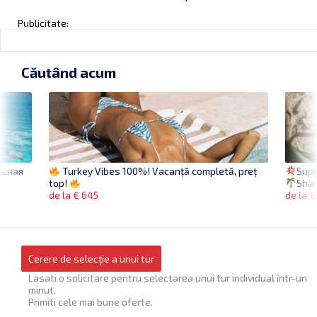
Publicitate:
Căutând acum
льная
Supe
Turkey Vibes 100%! Vacanță completă, preț
Shar
top!
de la €
de la € 645
Cerere de selecție a unui tur
Lasati o solicitare pentru selectarea unui tur individual într-un
minut.
Primiti cele mai bune oferte.