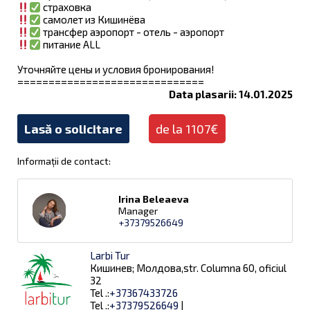
страховка
самолет из Кишинёва
трансфер аэропорт - отель - аэропорт
питание ALL
Уточняйте цены и условия бронирования!
==============================
Data plasarii: 14.01.2025
Lasă o solicitare
de la 1107€
Informații de contact:
Irina Beleaeva
Manager
+37379526649
Larbi Tur
Кишинев; Молдова,str. Columna 60, oficiul
32
Tel .:
+37367433726
Tel .:
+37379526649
|