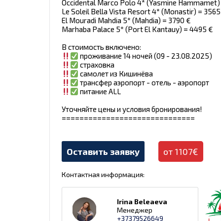
Occidental Marco Polo 4* (Yasmine Hammamet)
Le Soleil Bella Vista Resort 4* (Monastir) = 3565
El Mouradi Mahdia 5* (Mahdia) = 3790 €
Marhaba Palace 5* (Port El Kantauy) = 4495 €
В стоимость включено:
проживание 14 ночей (09 - 23.08.2025)
страховка
самолет из Кишинёва
трансфер аэропорт - отель - аэропорт
питание ALL
Уточняйте цены и условия бронирования!
==============================
Оставить заявку
от 1107€
Контактная информация:
Irina Beleaeva
Менеджер
+37379526649