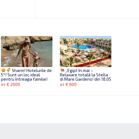
Sharm! Hotelurile de
„Egipt în mai –
5*! Sunt un loc ideal
Relaxare totală la Stella
pentru întreaga familie!
di Mare Gardens! din 18.05
de la600 euro
Din 19.04!
от € 2000
от € 600
Bulgaria
Sunny
Beach
Grand Hotel