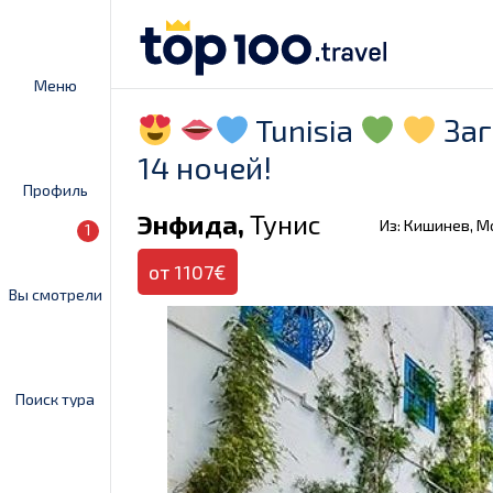
Меню
Tunisia
Заг
14 ночей!
Профиль
Энфида,
Тунис
Из: Кишинев, 
1
от 1107€
Вы смотрели
Поиск тура