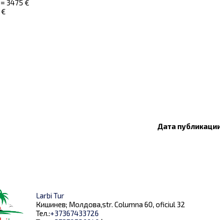
 = 3475 €
 €
Дата публикации:
Larbi Tur
Кишинев; Молдова,str. Columna 60, oficiul 32
Тел.:
+37367433726