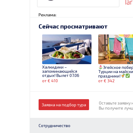
Реклама:
Сейчас просматривают
Халкидики –
Эгейское побе
запоминающийся
Турции на майск
отдых! Вылет 07.06
праздники!
Бронируй сейчас!
от € 410
от € 342
Оставьте заявку 
Заявка на подбор тура
Вы получите луч
Сотрудничество
Sharm
Egypt!
Египет
ALBATR
Летим отдыхать в отели
LAGUNA VISTA BE