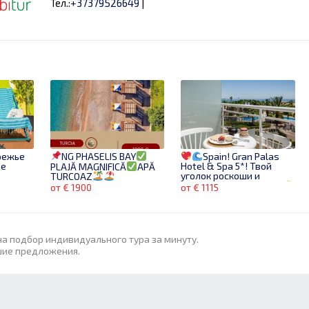
Тел.:
+37379526649
|
режье
NG PHASELIS BAY
Spain! Gran Palas
ие
Hotel & Spa 5*! Твой
PLAJĂ MAGNIFICĂ
APĂ
уголок роскоши и
TURCOAZ
спокойствия у моря!
от € 1900
от € 1115
на подбор индивидуального тура за минуту.
шие предложения.
Групповой тур в Новую
OS
Египет
RIXOS RADAMIS
Зеландию - оба острова
ACH
TIRANA SHARM EL SHEIKH