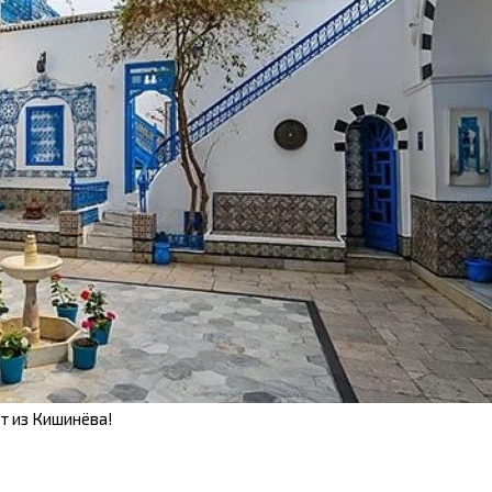
т из Кишинёва!