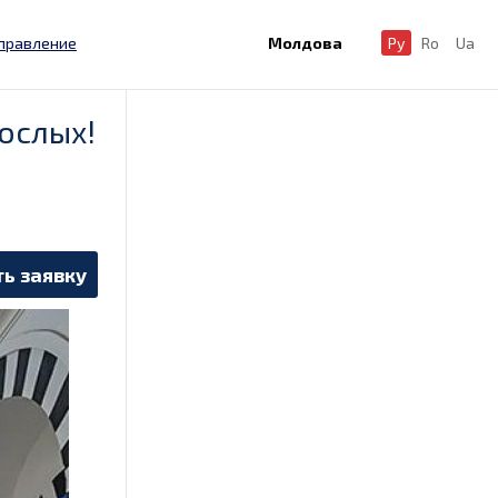
правление
Молдова
Ру
Ro
Ua
ослых!
ь заявку