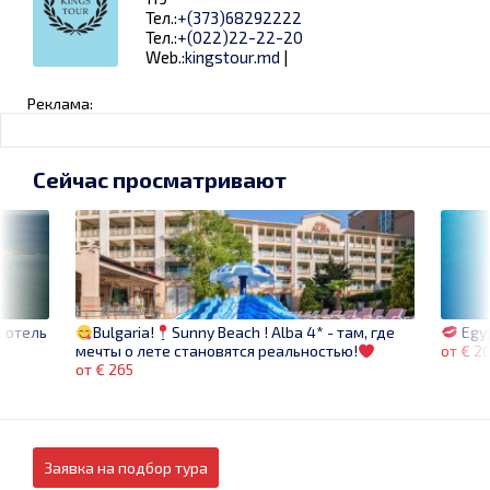
Тел.:
+(373)68292222
Тел.:
+(022)22-22-20
Web.:
kingstour.md
|
Реклама:
Сейчас просматривают
 отель
Egy
Bulgaria!
Sunny Beach ! Alba 4* - там, где
от € 2
мечты о лете становятся реальностью!
от € 265
Заявка на подбор тура