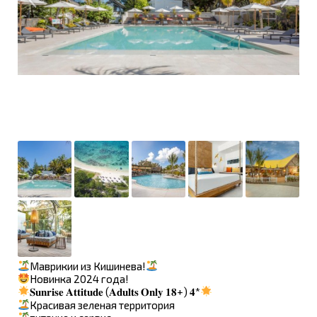
Маврикии из Кишинева!
Новинка 2024 года!
𝐒𝐮𝐧𝐫𝐢𝐬𝐞 𝐀𝐭𝐭𝐢𝐭𝐮𝐝𝐞 (𝐀𝐝𝐮𝐥𝐭𝐬 𝐎𝐧𝐥𝐲 𝟏𝟖+) 𝟒*
Красивая зеленая территория