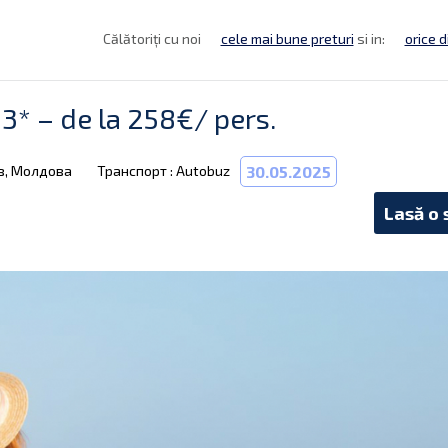
Călătoriți cu noi
cele mai bune preturi
si in:
orice d
* – de la 258€/ pers.
в, Молдова
Транспорт : Autobuz
30.05.2025
Lasă o 