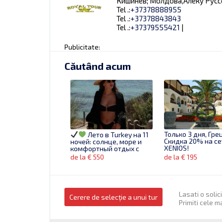
Кишинев; Молдова,Алеку Руссо,
Tel .:
+37378888955
Tel .:
+37378843843
Tel .:
+37379555421
|
Publicitate:
Căutând acum
Только 3 дня, Гре
Лето в Turkey на 11
Скидка 20% на се
ночей: солнце, море и
XENIOS!
комфортный отдых с
19.05!
de la € 550
de la € 195
Lasati o solic
Cerere de selecție a unui tur
Primiti cele m