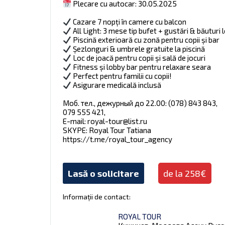
Plecare cu autocar: 30.05.2025
Cazare 7 nopți în camere cu balcon
All Light: 3 mese tip bufet + gustări & băuturi 
Piscină exterioară cu zonă pentru copii și bar
Șezlonguri & umbrele gratuite la piscină
Loc de joacă pentru copii și sală de jocuri
Fitness și lobby bar pentru relaxare seara
Perfect pentru familii cu copii!
Asigurare medicală inclusă
Моб. тел., дежурный до 22.00: (078) 843 843,
079 555 421,
E-mail:
royal-tour@list.ru
SKYPE: Royal Tour Tatianа
https://t.me/royal_tour_agency
Lasă o solicitare
de la 258€
Informații de contact:
ROYAL TOUR