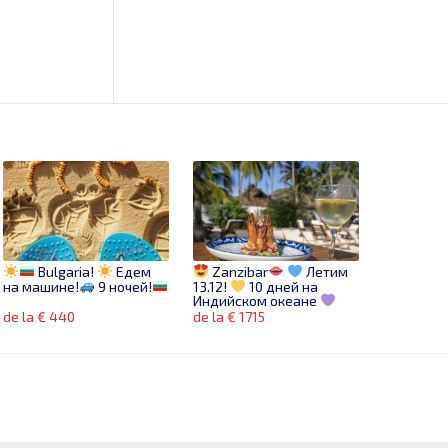
Bulgaria!
Едем
Zanzibar
Летим
на машине!
9 ночей!
13.12!
10 дней на
Индийском океане
de la € 440
de la € 1715