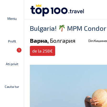
Meniu
Bulgaria!
MPM Condor 3
Варна,
Болгария
Din:Кишине
Profil
1
de la 258€
Ati privit
Cauta tur