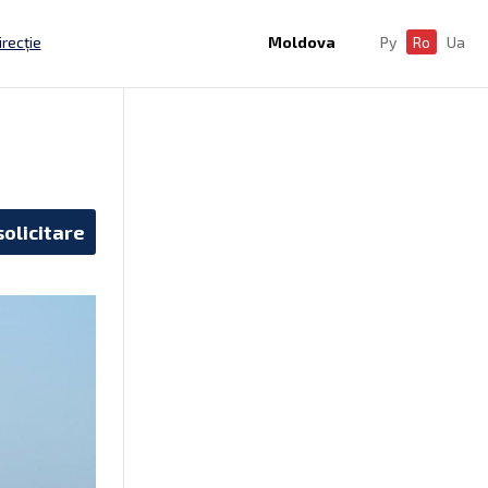
irecție
Moldova
Ру
Ro
Ua
solicitare