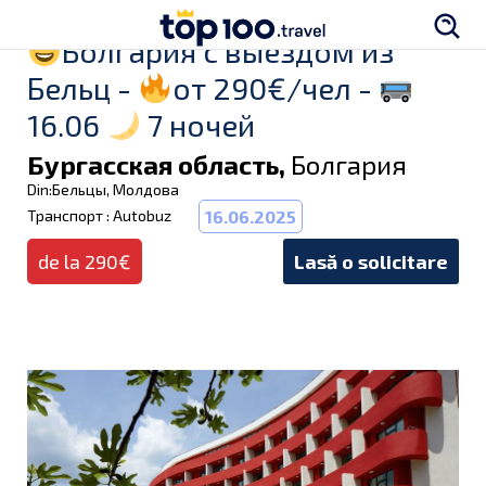
Болгария с выездом из
Бельц -
от 290€/чел -
16.06
7 ночей
Бургасская область,
Болгария
Din:Бельцы, Молдова
Транспорт : Autobuz
16.06.2025
de la 290€
Lasă o solicitare