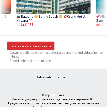
а
7
Alba
Bulgaria
Sunny Beach
Grand Hotel
2 дете
Nirvana 4*
de la €
de la € 485
Cerere de selecție a unui tur
Lasati o solicitare pentru selectarea unui tur individual într-un
minut.
Primiti cele mai bune oferte.
Informații turistice
©Top100.Travel
Настоящий ресурс может содержать материалы 16+
Продолжая использовать наш сайт, вы даете согласие на