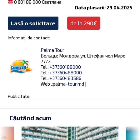
0 601 88 000 Светлана
Data plasarii: 29.04.2025
Lasă o solicitare
de la 290€
Informații de contact:
Palma Tour
Бельцы; Молдова,ул. Штефан чел Маре
77/2
Tel .:
+37360188000
Tel .:
+37360488000
Tel .:
+37360483586
Web .:
palma-tour.md
|
Publicitate:
Căutând acum