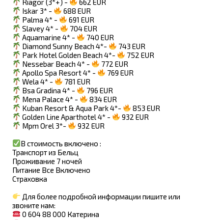
Riagor (3*+) -
662 EUR
Iskar 3* -
688 EUR
Palma 4* -
691 EUR
Slavey 4* -
704 EUR
Aquamarine 4* -
740 EUR
Diamond Sunny Beach 4*-
743 EUR
Park Hotel Golden Beach 4*-
752 EUR
Nessebar Beach 4* -
772 EUR
Apollo Spa Resort 4* -
769 EUR
Wela 4* -
781 EUR
Bsa Gradina 4* -
796 EUR
Mena Palace 4* -
834 EUR
Kuban Resort & Aqua Park 4*-
853 EUR
Golden Line Aparthotel 4* -
932 EUR
Mpm Orel 3*-
932 EUR
В стоимость включено :
Транспорт из Бельц
Проживание 7 ночей
Питание Все Включено
Страховка
Для более подробной информации пишите или
звоните нам:
0 604 88 000 Катерина