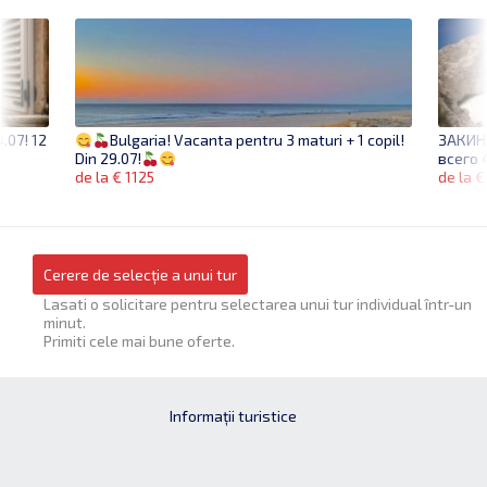
.07! 12
ЗАКИН
Bulgaria! Vacanta pentru 3 maturi + 1 copil!
всего 
Din 29.07!
de la €
de la € 1125
Cerere de selecție a unui tur
Lasati o solicitare pentru selectarea unui tur individual într-un
minut.
Primiti cele mai bune oferte.
Informații turistice