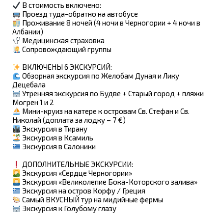
В стоимость включено:
Проезд туда-обратно на автобусе
Проживание 8 ночей (4 ночи в Черногории + 4 ночи в
Албании)
Медицинская страховка
Сопровождающий группы
ВКЛЮЧЕНЫ 6 ЭКСКУРСИЙ:
Обзорная экскурсия по Желобам Дуная и Лику
Децебала
Утренняя экскурсия по Будве + Старый город + пляжи
Могрен 1 и 2
Мини-круиз на катере к островам Св. Стефан и Св.
Николай (доплата за лодку – 7 €)
Экскурсия в Тирану
Экскурсия в Ксамиль
Экскурсия в Салоники
ДОПОЛНИТЕЛЬНЫЕ ЭКСКУРСИИ:
Экскурсия «Сердце Черногории»
Экскурсия «Великолепие Бока-Которского залива»
Экскурсия на остров Корфу / Греция
Самый ВКУСНЫЙ тур на мидийные фермы
Экскурсия к Голубому глазу