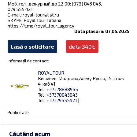
Моб. тел., дежурный до 22.00: (078) 843 843,
079 555 421,
E-mail:
royal-tour@list.ru
SKYPE: Royal Tour Tatianа
https://t.me/royal_tour_agency
Data plasarii: 07.05.2025
Lasă o solicitare
de la 340€
Informații de contact:
ROYAL TOUR
Кишинев; Молдова,Алеку Руссо, 15, этаж
4, каб 41
Tel .:
+37378888955
Tel .:
+37378843843
Tel .:
+37379555421
|
Publicitate:
Căutând acum