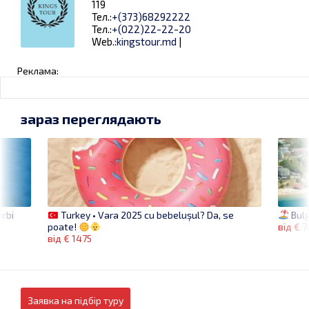
119
Тел.:
+(373)68292222
Тел.:
+(022)22-22-20
Web.:
kingstour.md
|
Реклама:
зараз переглядають
rbi
Bulg
Turkey • Vara 2025 cu bebelușul? Da, se
від € 
poate!
від € 1475
Заявка на підбір туру