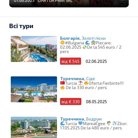
01.06.2025 DARTUR PRIM SRL
Всі тури
Болгарія,
Золоті піски
#Bulgaria
Plecare:
02.06.2025
De la 545 euro / 2
pers
від € 545
02.06.2025
Туреччина,
Сіде
Turcia
Oferta Fierbinte!!!
De la 330 euro / pers
від € 330
08.05.2025
Туреччина,
Бодрум
Turcia
MareaEgee
Zbor:
17.05.2025 De la 480 euro / pers