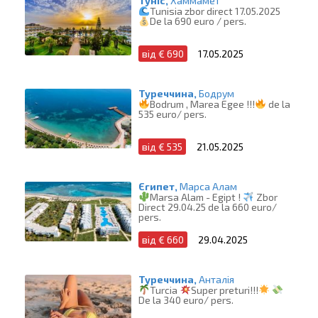
Туніс,
Хаммамет
Tunisia zbor direct 17.05.2025
De la 690 euro / pers.
від € 690
17.05.2025
Туреччина,
Бодрум
Bodrum , Marea Egee !!!
de la
535 euro/ pers.
від € 535
21.05.2025
Єгипет,
Марса Алам
Marsa Alam - Egipt !
Zbor
Direct 29.04.25 de la 660 euro/
pers.
від € 660
29.04.2025
Туреччина,
Анталія
Turcia
Super preturi!!!
De la 340 euro/ pers.