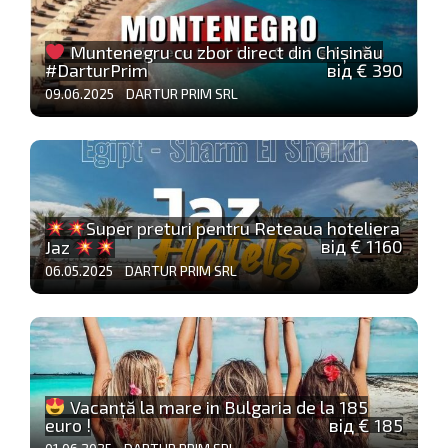
Muntenegru cu zbor direct din Chișinău
#DarturPrim
від € 390
09.06.2025 DARTUR PRIM SRL
Super preturi pentru Reteaua hoteliera
від € 1160
Jaz
06.05.2025 DARTUR PRIM SRL
Vacanță la mare in Bulgaria de la 185
euro !
від € 185