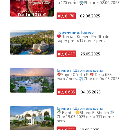
la 170 euro !
Plecare: 02.06.2025
від € 170
02.06.2025
Туреччина,
Кемер
Turcia - Kemer ! Profita de
super pret 417 euro / pers
від € 417
26.05.2025
Єгипет,
Шарм ель шейх
Super Oferta !!!
De la 685
euro / pers.
Zbor din 04.05.2025
від € 685
04.05.2025
Єгипет,
Шарм ель шейх
Egipt -
Sharm El Sheikh
Zbor 19.05.2025 de la 777 euro /
pers
від € 777
19.05.2025