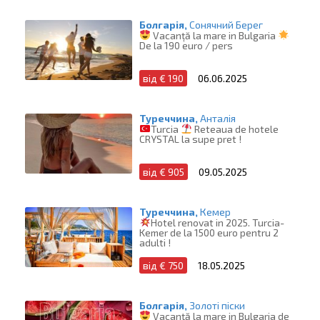
Болгарія,
Сонячний Берег
Vacanță la mare in Bulgaria
De la 190 euro / pers
від € 190
06.06.2025
Туреччина,
Анталія
Turcia
Reteaua de hotele
CRYSTAL la supe pret !
від € 905
09.05.2025
Туреччина,
Кемер
Hotel renovat in 2025. Turcia-
Kemer de la 1500 euro pentru 2
adulti !
від € 750
18.05.2025
Болгарія,
Золоті піски
Vacanță la mare in Bulgaria de