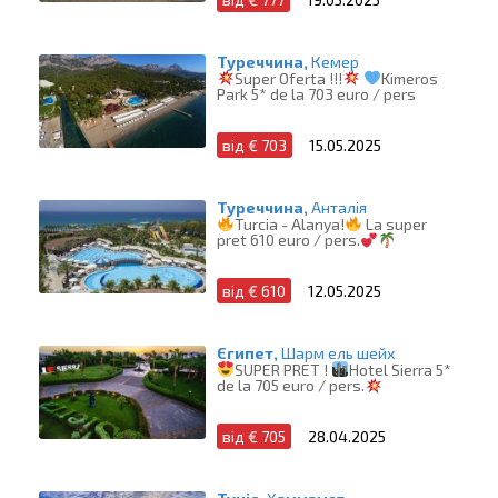
Туреччина,
Кемер
Super Oferta !!!
Kimeros
Park 5* de la 703 euro / pers
від € 703
15.05.2025
Туреччина,
Анталія
Turcia - Alanya!
La super
pret 610 euro / pers.
від € 610
12.05.2025
Єгипет,
Шарм ель шейх
SUPER PRET !
Hotel Sierra 5*
de la 705 euro / pers.
від € 705
28.04.2025