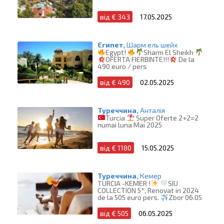
від € 343
17.05.2025
Єгипет,
Шарм ель шейх
Egypt!
Sharm El Sheikh
OFERTA FIERBINTE!!!
De la
490 euro / pers
від € 490
02.05.2025
Туреччина,
Анталія
Turcia
Super Oferte 2+2=2
numai luna Mai 2025
від € 1180
15.05.2025
Туреччина,
Кемер
TURCIA -KEMER !
SIU
COLLECTION 5*, Renovat in 2024
de la 505 euro pers.
Zbor 06.05
від € 505
06.05.2025