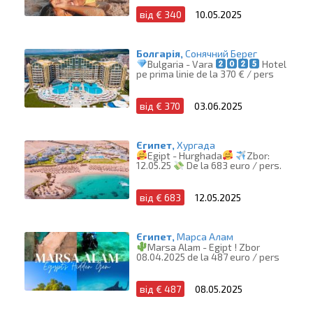
від € 340
10.05.2025
Болгарія,
Сонячний Берег
Bulgaria - Vara
Hotel
pe prima linie de la 370 € / pers
від € 370
03.06.2025
Єгипет,
Хургада
Egipt - Hurghada
Zbor:
12.05.25
De la 683 euro / pers.
від € 683
12.05.2025
Єгипет,
Марса Алам
Marsa Alam - Egipt ! Zbor
08.04.2025 de la 487 euro / pers
від € 487
08.05.2025