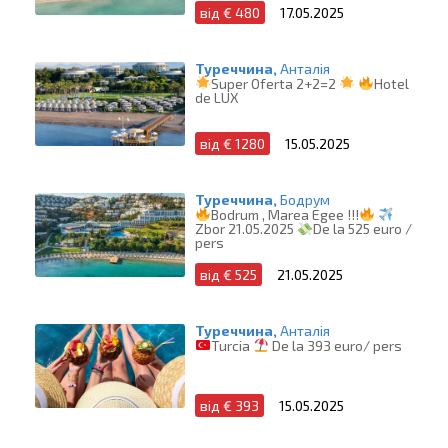
від € 480
17.05.2025
Туреччина,
Анталія
Super Oferta 2+2=2
Hotel
de LUX
від € 1280
15.05.2025
Туреччина,
Бодрум
Bodrum , Marea Egee !!!
Zbor 21.05.2025
De la 525 euro /
pers
від € 525
21.05.2025
Туреччина,
Анталія
Turcia
De la 393 euro/ pers
від € 393
15.05.2025