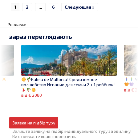
1
2
…
6
Следующая »
Реклама:
зараз переглядають
!
S
Palma de Mallorca! Средиземное
волшебство Испании для семьи 2 + 1 ребёнок!
від € 
від € 2080
Заявка на підбір туру
Залиште заявку на підбір індивідуального туру за хвилину.
Ви отримаєте кращі пропозиції.