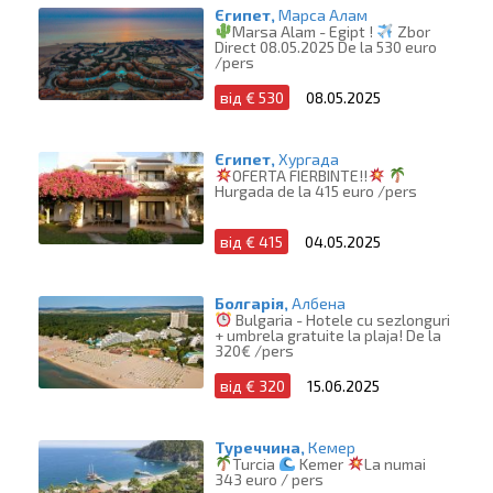
Єгипет,
Марса Алам
Marsa Alam - Egipt !
Zbor
Direct 08.05.2025 De la 530 euro
/pers
від € 530
08.05.2025
Єгипет,
Хургада
OFERTA FIERBINTE!!
Hurgada de la 415 euro /pers
від € 415
04.05.2025
Болгарія,
Албена
Bulgaria - Hotele cu sezlonguri
+ umbrela gratuite la plaja! De la
320€ /pers
від € 320
15.06.2025
Туреччина,
Кемер
Turcia
Kemer
La numai
343 euro / pers