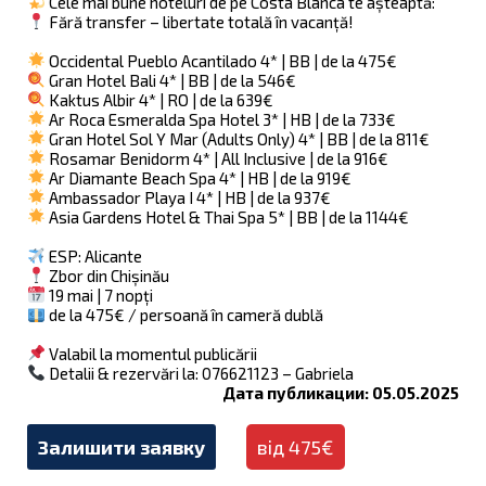
Cele mai bune hoteluri de pe Costa Blanca te așteaptă:
Fără transfer – libertate totală în vacanță!
Occidental Pueblo Acantilado 4* | BB | de la 475€
Gran Hotel Bali 4* | BB | de la 546€
Kaktus Albir 4* | RO | de la 639€
Ar Roca Esmeralda Spa Hotel 3* | HB | de la 733€
Gran Hotel Sol Y Mar (Adults Only) 4* | BB | de la 811€
Rosamar Benidorm 4* | All Inclusive | de la 916€
Ar Diamante Beach Spa 4* | HB | de la 919€
Ambassador Playa I 4* | HB | de la 937€
Asia Gardens Hotel & Thai Spa 5* | BB | de la 1144€
ESP: Alicante
Zbor din Chișinău
19 mai | 7 nopți
de la 475€ / persoană în cameră dublă
Valabil la momentul publicării
Detalii & rezervări la: 076621123 – Gabriela
Дата публикации: 05.05.2025
Залишити заявку
від 475€