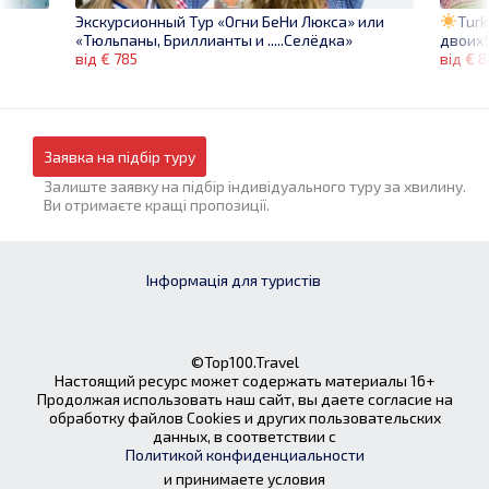
Turk
Экскурсионный Тур «Огни БеНи Люкса» или
двоих!
«Тюльпаны, Бриллианты и .....Селёдка»
від € 
від € 785
Заявка на підбір туру
Залиште заявку на підбір індивідуального туру за хвилину.
Ви отримаєте кращі пропозиції.
Інформація для туристів
©Top100.Travel
Настоящий ресурс может содержать материалы 16+
Продолжая использовать наш сайт, вы даете согласие на
обработку файлов Cookies и других пользовательских
данных, в соответствии с
Политикой конфиденциальности
и принимаете условия