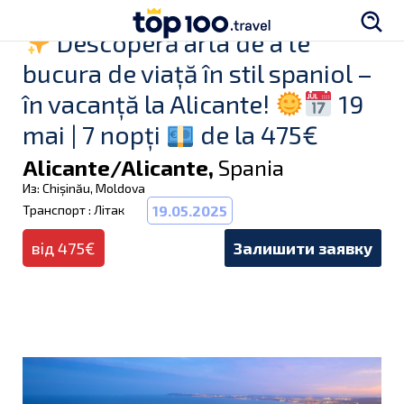
Descoperă arta de a te
bucura de viață în stil spaniol –
în vacanță la Alicante!
19
mai | 7 nopți
de la 475€
Alicante/Alicante,
Spania
Из: Chișinău, Moldova
Транспорт : Літак
19.05.2025
від 475€
Залишити заявку