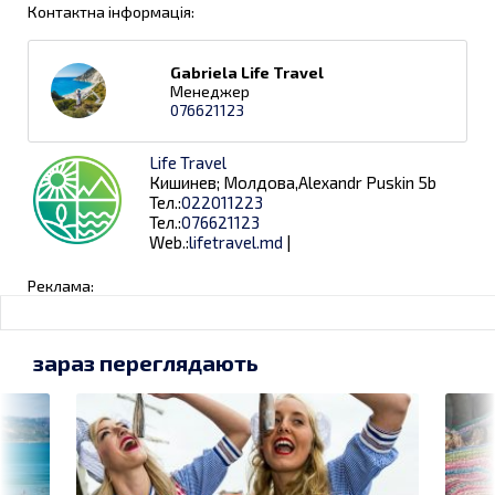
Контактна інформація:
Gabriela Life Travel
Менеджер
076621123
Life Travel
Кишинев; Молдова,Alexandr Puskin 5b
Тел.:
022011223
Тел.:
076621123
Web.:
lifetravel.md
|
Реклама:
зараз переглядають