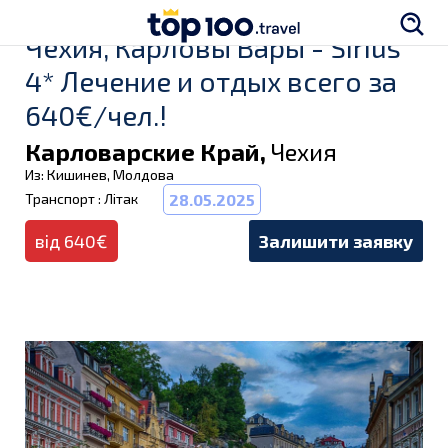
Чехия, Карловы Вары - Sirius
4* Лечение и отдых всего за
640€/чел.!
Карловарские Край,
Чехия
Из: Кишинев, Молдова
Транспорт : Літак
28.05.2025
від 640€
Залишити заявку