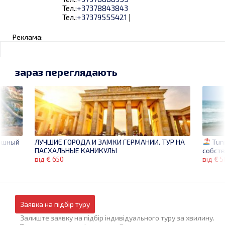
Тел.:
+37378843843
Тел.:
+37379555421
|
Реклама:
зараз переглядають
кошный
Tuni
ЛУЧШИЕ ГОРОДА И ЗАМКИ ГЕРМАНИИ. ТУР НА
собст
ПАСХАЛЬНЫЕ КАНИКУЛЫ
від € 
від € 650
Заявка на підбір туру
Залиште заявку на підбір індивідуального туру за хвилину.