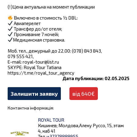
(!)Цена актуальна на момент публикации
Включено в стоимость ½ DBL:
Авиаперелет
Трансфер до/от отеля;
Проживание 7 ночейi;
Медицинская страховка.
Моб. тел., дежурный до 22.00: (078) 843 843,
079 555 421,
E-mail:
royal-tour@list.ru
SKYPE: Royal Tour Tatianа
https://t.me/royal_tour_agency
Дата публикации: 02.05.2025
Залишити заявку
від 640€
Контактна інформація:
ROYAL TOUR
Кишинев; Молдова,Алеку Руссо, 15, этаж
4, каб 41
Тел.:
+37378888955