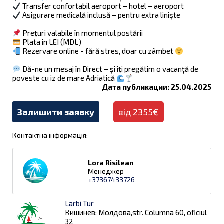
Transfer confortabil aeroport – hotel – aeroport
Asigurare medicală inclusă – pentru extra liniște
Prețuri valabile în momentul postării
Plata in LEI (MDL)
Rezervare online - fără stres, doar cu zâmbet
Dă-ne un mesaj în Direct – și îți pregătim o vacanță de
poveste cu iz de mare Adriatică
Дата публикации: 25.04.2025
Залишити заявку
від 2355€
Контактна інформація:
Lora Risilean
Менеджер
+37367433726
Larbi Tur
Кишинев; Молдова,str. Columna 60, oficiul
32