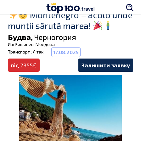
Montenegro – acolo unde
munții sărută marea!
Будва,
Черногория
Из: Кишинев, Молдова
Транспорт : Літак
17.08.2025
від 2355€
Залишити заявку