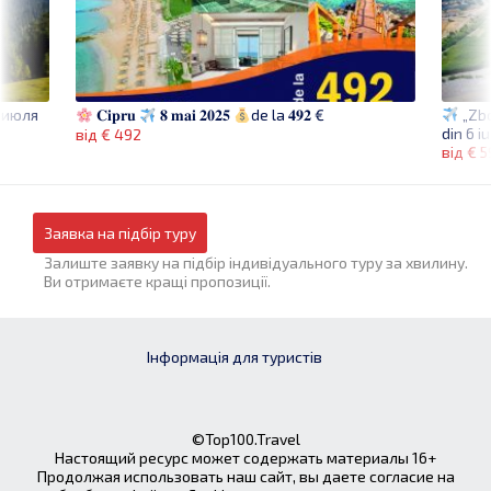
3 июля
„Zbo
𝐂𝐢𝐩𝐫𝐮
𝟖 𝐦𝐚𝐢 𝟐𝟎𝟐𝟓
de la 𝟒𝟗𝟐 €
din 6 i
від € 492
від € 
Заявка на підбір туру
Залиште заявку на підбір індивідуального туру за хвилину.
Ви отримаєте кращі пропозиції.
Інформація для туристів
©Top100.Travel
Настоящий ресурс может содержать материалы 16+
Продолжая использовать наш сайт, вы даете согласие на