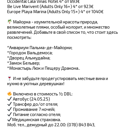
Occidental Cala Vinas Hotel 4* от 893€
Be Live Marivent (Adults Only 16+) 4* от 923€
Europe Playa Marina (Adults Only 15+) 4* от 1040€
Майорка - изумительной красоты природа,
великолепные пляжи, особый колорит, и множество
развлечений. Добавьте в свой список то, что стоит здесь
посмотреть:
*Аквариум Пальма-де-Майорки;
*Городок Вальдемоса;
*Дворец Альмудайна;
*Замок Бельвер;
*Монастырь Люк и Пещеру Дракона..
И не забудьте продегустировать местные вина и
кухню в уютных деревушках!
Включено в стоимость ½ DBL:
Автобус (24.05.25)
Трансфер до/от отеля;
Проживание 7 ночейi;
Питание согласно отеля;
Медицинская страховка.
Моб. тел., дежурный до 22.00: (078) 843 843,