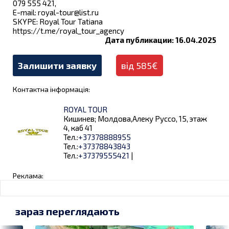
079 555 421,
E-mail:
royal-tour@list.ru
SKYPE: Royal Tour Tatianа
https://t.me/royal_tour_agency
Дата публикации: 16.04.2025
Залишити заявку
від 585€
Контактна інформація:
ROYAL TOUR
Кишинев; Молдова,Алеку Руссо, 15, этаж
4, каб 41
Тел.:
+37378888955
Тел.:
+37378843843
Тел.:
+37379555421
|
Реклама:
зараз переглядають