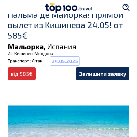
Пальма де Майорка! Прямой
вылет из Кишинева 24.05! от
585€
Мальорка,
Испания
Из: Кишинев, Молдова
Транспорт : Літак
24.05.2025
від 585€
Залишити заявку