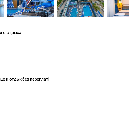
ого отдыха!
це и отдых без переплат!