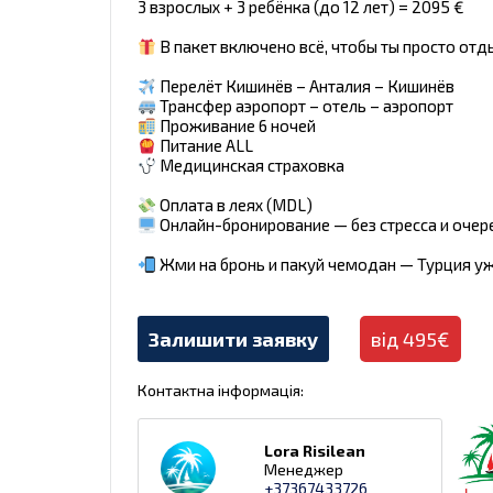
3 взрослых + 3 ребёнка (до 12 лет) = 2095 €
В пакет включено всё, чтобы ты просто отд
Перелёт Кишинёв – Анталия – Кишинёв
Трансфер аэропорт – отель – аэропорт
Проживание 6 ночей
Питание ALL
Медицинская страховка
Оплата в леях (MDL)
Онлайн-бронирование — без стресса и очер
Жми на бронь и пакуй чемодан — Турция уж
Залишити заявку
від 495€
Контактна інформація:
Lora Risilean
Менеджер
+37367433726