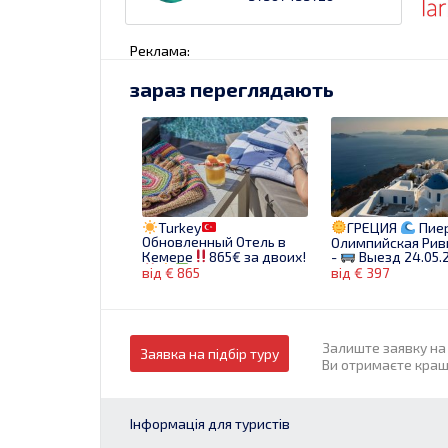
Реклама:
зараз переглядають
Turkey
ГРЕЦИЯ
Пие
Обновленный Отель в
Олимпийская Рив
Кемере
865€ за двоих!
-
Выезд 24.05.2
Бронируй сейчас!
1/2 DBL на 7 ночей
від € 865
від € 397
397 €
Залиште заявку на 
Заявка на підбір туру
Ви отримаєте кращі
Інформація для туристів