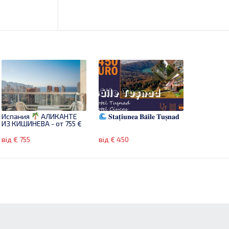
Испания
АЛИКАНТЕ
𝐒𝐭𝐚𝐭̦𝐢𝐮𝐧𝐞𝐚 𝐁𝐚̆𝐢𝐥𝐞 𝐓𝐮𝐬̦𝐧𝐚𝐝
ИЗ КИШИНЕВА - от 755 €
від € 755
від € 450