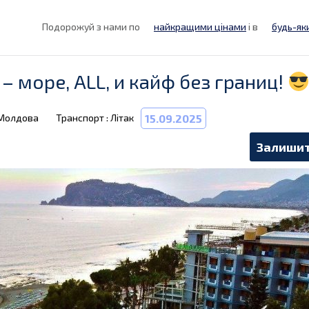
Подорожуй з нами по
найкращими цінами
і в
будь-як
 – море, ALL, и кайф без границ!
 Молдова
Транспорт : Літак
15.09.2025
Залишит