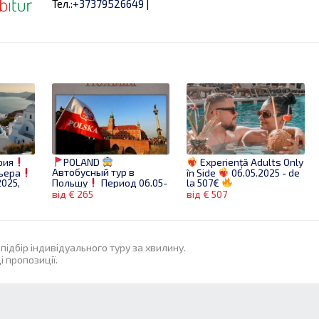
Тел.:
+37379526649
|
рия
POLAND
Experiență Adults Only
Автобусный тур в
ьера
în Side
06.05.2025 - de
Польшу
Период 06.05-
025,
la 507€
, от
11.05,
265 € / чел.
від € 265
від € 507
підбір індивідуального туру за хвилину.
 пропозиції.