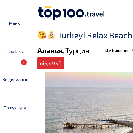
Меню
Turkey! Relax Beach
Аланья,
Турция
Из: Кишинев,
Профіль
1
від 495€
Ви дивилися
Пошук туру