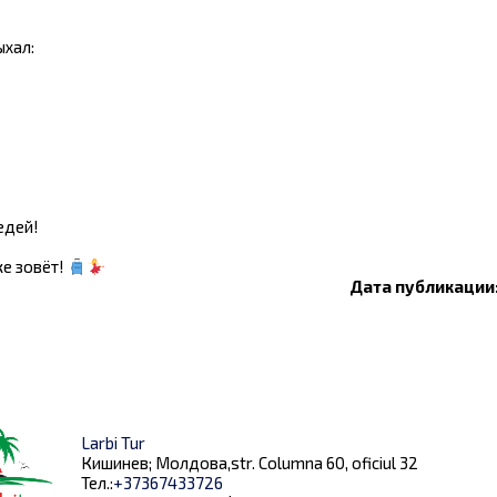
ыхал:
едей!
е зовёт!
Дата публикации:
Larbi Tur
Кишинев; Молдова,str. Columna 60, oficiul 32
Тел.:
+37367433726