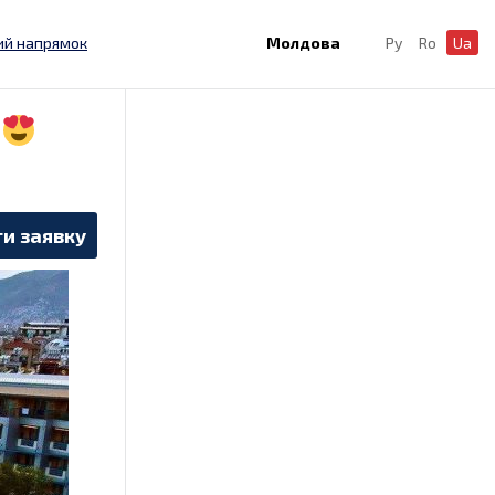
ий напрямок
Молдова
Ру
Ro
Ua
и заявку