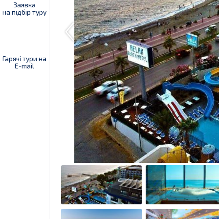
Заявка
на підбір туру
Гарячі тури на
E-mail