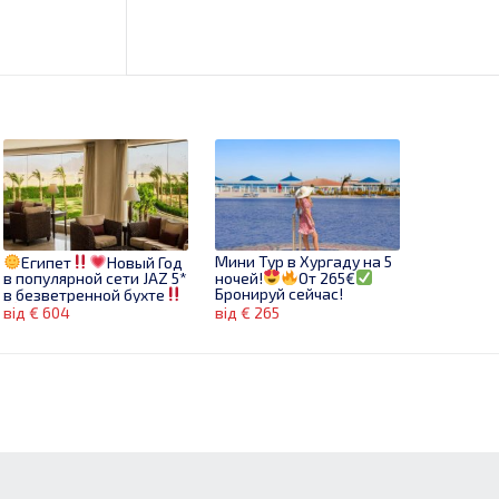
Мини Тур в Хургаду на 5
Египет
Новый Год
в популярной сети JAZ 5*
ночей!
От 265€
Бронируй сейчас!
в безветренной бухте
От 604€ *Гала ужин
від € 604
від € 265
включен!
Бронируй
сейчас!