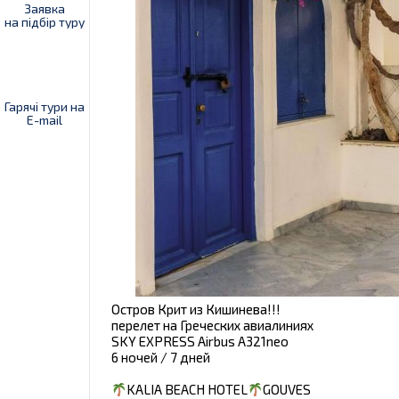
Заявка
на підбір туру
Гарячі тури на
E-mail
Остров Крит из Кишинева!!!
перелет на Греческих авиалиниях
SKY EXPRESS Airbus A321neo
6 ночей / 7 дней
KALIA BEACH HOTEL
GOUVES