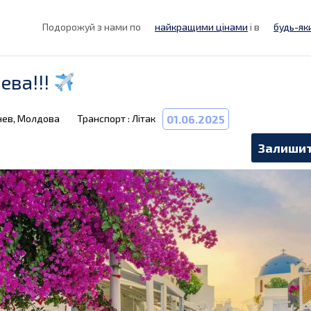
Подорожуй з нами по
найкращими цінами
і в
будь-як
ева!!!
нев, Молдова
Транспорт : Літак
01.06.2025
Залишит