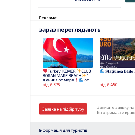
Реклама:
зараз переглядають
Turkey, KEMER
CLUB
𝐒𝐭𝐚𝐭̦𝐢𝐮𝐧𝐞𝐚 𝐁𝐚̆𝐢𝐥𝐞
BORAN MARE BEACH
1-
я линия от моря
от
375 Euro
від € 375
від € 450
Залиште заявку на 
Заявка на підбір туру
Ви отримаєте кращі
Інформація для туристів
Tunisia
Turkey Vibes 1