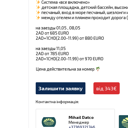
Система «все включено»
детская площадка, детский бассейн, высоки
песчаный, вход в море песчаный, шезлонги и
между отелем и пляжем проходит дорога (в
на заезды 01,05 , 08,05
2AD от 685 EURO
2AD+1CHD(2.00-11.99) от 880 EURO
на заезды 11,05
2AD от 785 EURO
2AD+1CHD(2.00-11.99) от 970 EURO
Цена действительна за номер
Залишити заявку
від 343€
Контактна інформація:
Mihail Datco
Менеджер
+37369321746