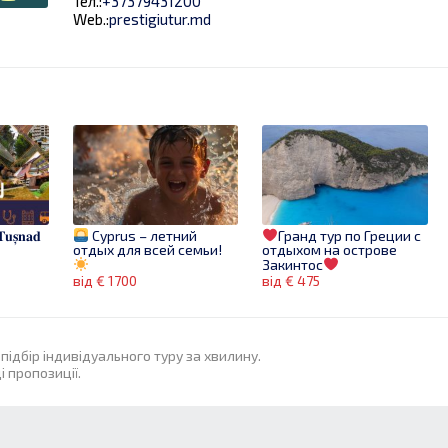
Тел.:
+37379431200
Web.:
prestigiutur.md
 𝐓𝐮𝐬̦𝐧𝐚𝐝
Cyprus – летний
Гранд тур по Греции с
отдых для всей семьи!
отдыхом на острове
Закинтос
від € 1700
від € 475
підбір індивідуального туру за хвилину.
 пропозиції.
00%!