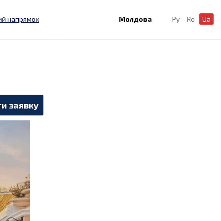
ий напрямок
Молдова
Ру
Ro
Ua
и заявку