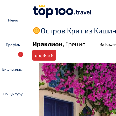
Меню
Остров Крит из Кишин
Ираклион,
Греция
Из: Киши
Профіль
1
від 343€
Ви дивилися
Пошук туру