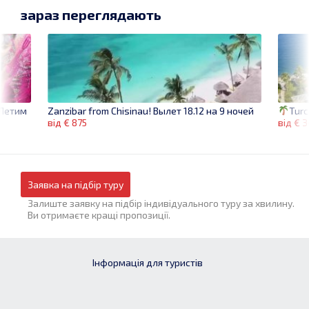
зараз переглядають
 Летим
Turc
Zanzibar from Chisinau! Вылет 18.12 на 9 ночей
від € 
від € 875
Заявка на підбір туру
Залиште заявку на підбір індивідуального туру за хвилину.
Ви отримаєте кращі пропозиції.
Інформація для туристів