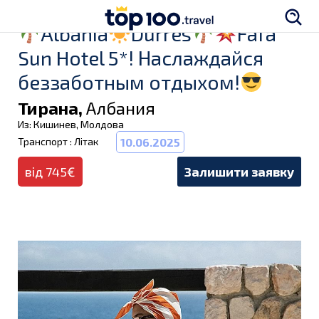
Albania
Durres
Fafa
Sun Hotel 5*! Наслаждайся
беззаботным отдыхом!
Тирана,
Албания
Из: Кишинев, Молдова
Транспорт : Літак
10.06.2025
від 745€
Залишити заявку