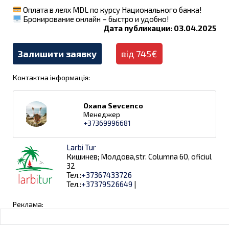
Оплата в леях MDL по курсу Национального банка!
Бронирование онлайн – быстро и удобно!
Дата публикации: 03.04.2025
Залишити заявку
від 745€
Контактна інформація:
Oxana Sevcenco
Менеджер
+37369996681
Larbi Tur
Кишинев; Молдова,str. Columna 60, oficiul
32
Тел.:
+37367433726
Тел.:
+37379526649
|
Реклама: