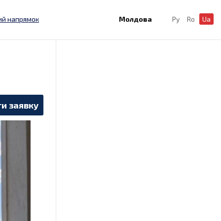
ий напрямок
Молдова
Ру
Ro
Ua
и заявку