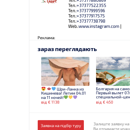
Тел.:
+37377522355
Тел.:
+37377999596
Тел.:
+37377917575
Тел.:
+37377738798
Web.:
www.instagram.com
|
Реклама:
зараз переглядають
Болгария на само
Шри-Ланка из
Первый вылет 07.
Кишинева! Летим 04.01
специальной-цен
на 11 ночей!
від € 1138
від € 450
Залиште заявку на 
Заявка на підбір туру
Ви отримаєте кращі