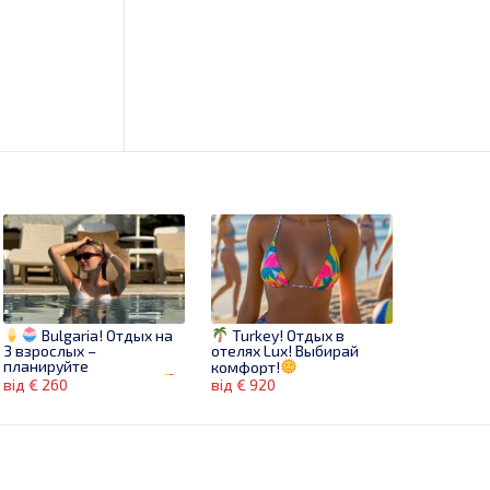
Bulgaria! Отдых на
Turkey! Отдых в
3 взрослых –
отелях Lux! Выбирай
планируйте
комфорт!
путешествие с 30.06!
від € 260
від € 920