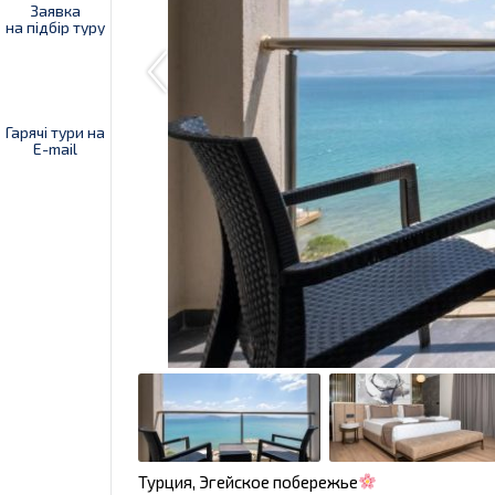
Заявка
на підбір туру
Гарячі тури на
E-mail
Турция, Эгейское побережье