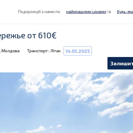
Подорожуй з нами по
найкращими цінами
і в
будь-як
ережье от 610€
, Молдова
Транспорт : Літак
14.05.2025
Залишит