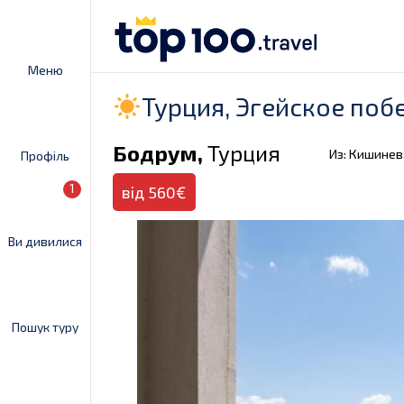
Меню
Турция, Эгейское поб
Бодрум,
Турция
Из: Кишинев
Профіль
1
від 560€
Ви дивилися
Пошук туру