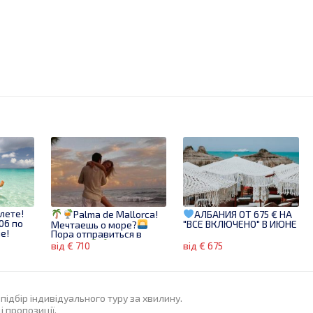
лете!
Palma de Mallorca!
АЛБАНИЯ ОТ 675 € НА
06 по
"ВСЕ ВКЛЮЧЕНО" В ИЮНЕ
Мечтаешь о море?
е!
Пора отправиться в
отпуск!
від € 710
від € 675
підбір індивідуального туру за хвилину.
 пропозиції.