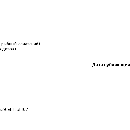
й, рыбный, азиатский)
я деток)
Дата публикации:
, et.1 , of.107