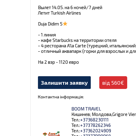
Вылет 14.05. на 6 ночей/7 дней
Летит Turkish Airlines
Duja Didim 5
- 1 линия
- кафе Starbucks на территории отеля
- 4 ресторана A'la Carte (турецкий, итальянски
- отличный аквапарк (горки для взрослых и дл
На 2 взр - 1120 евро
Залишити заявку
від 560€
Контактна інформація:
BOOM TRAVEL
Кишинев; Молдова,Grigore Vieru 9
Тел.:
+37368230111
Тел.:
+37378262346
Тел.:
+37362024909
Тел.:
+37377880869