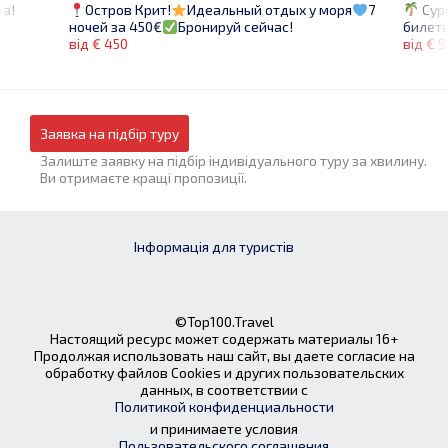
на!
Cyp
Остров Крит!
Идеальный отдых у моря
7
билеты
ночей за 450€
Бронируй сейчас!
від € 9
від € 450
Заявка на підбір туру
Залиште заявку на підбір індивідуального туру за хвилину.
Ви отримаєте кращі пропозиції.
Інформація для туристів
©Top100.Travel
Настоящий ресурс может содержать материалы 16+
Продолжая использовать наш сайт, вы даете согласие на
обработку файлов Cookies и других пользовательских
данных, в соответствии с
Политикой конфиденциальности
и принимаете условия
Пользовательского соглашения