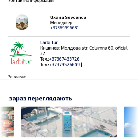
Контактна інформація:
Oxana Sevcenco
Менеджер
+37369996681
Larbi Tur
Кишинев; Молдова,str. Columna 60, oficiul
32
Тел.:
+37367433726
Тел.:
+37379526649
|
Реклама:
зараз переглядають