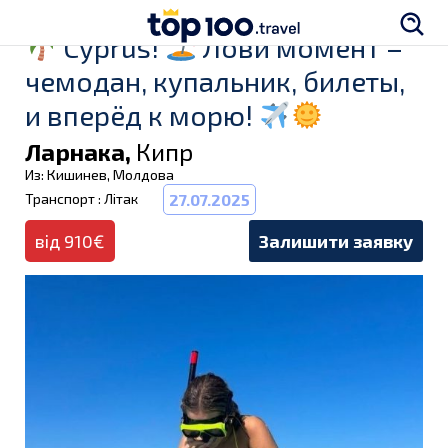
Cyprus!
Лови момент –
чемодан, купальник, билеты,
и вперёд к морю!
Ларнака,
Кипр
Из: Кишинев, Молдова
Транспорт : Літак
27.07.2025
від 910€
Залишити заявку