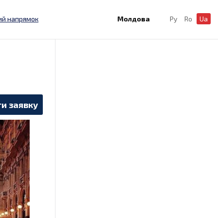
ий напрямок
Молдова
Ру
Ro
Ua
и заявку