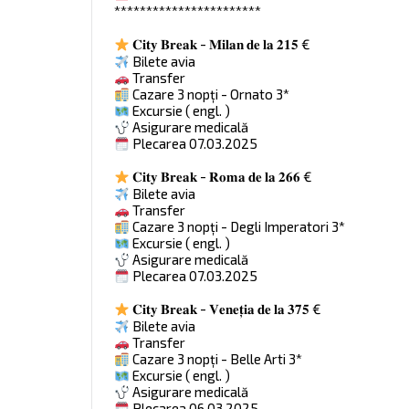
***********************
𝐂𝐢𝐭𝐲 𝐁𝐫𝐞𝐚𝐤 - 𝐌𝐢𝐥𝐚𝐧 𝐝𝐞 𝐥𝐚 𝟐𝟏𝟓 €
Bilete avia
Transfer
Cazare 3 nopți - Ornato 3*
Excursie ( engl. )
Asigurare medicală
Plecarea 07.03.2025
𝐂𝐢𝐭𝐲 𝐁𝐫𝐞𝐚𝐤 - 𝐑𝐨𝐦𝐚 𝐝𝐞 𝐥𝐚 𝟐𝟔𝟔 €
Bilete avia
Transfer
Cazare 3 nopți - Degli Imperatori 3*
Excursie ( engl. )
Asigurare medicală
Plecarea 07.03.2025
𝐂𝐢𝐭𝐲 𝐁𝐫𝐞𝐚𝐤 - 𝐕𝐞𝐧𝐞𝐭̦𝐢𝐚 𝐝𝐞 𝐥𝐚 𝟑𝟕𝟓 €
Bilete avia
Transfer
Cazare 3 nopți - Belle Arti 3*
Excursie ( engl. )
Asigurare medicală
Plecarea 06.03.2025