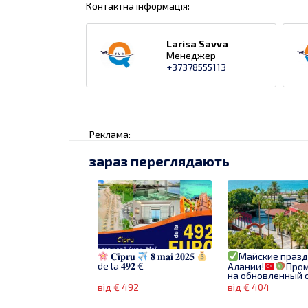
Контактна інформація:
Larisa Savva
Менеджер
+37378555113
Реклама:
зараз переглядають
𝐂𝐢𝐩𝐫𝐮
𝟖 𝐦𝐚𝐢 𝟐𝟎𝟐𝟓
Майские празд
de la 𝟒𝟗𝟐 €
Алании!
Пром
на обновленный 
От 404€ за уль
від € 492
від € 404
включено!