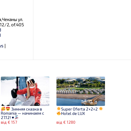
,Чеканы ул.
12/2, of.405
3
3
ws
|
Зимняя сказка в
Super Oferta 2+2=2
Romania — начинаем с
Hotel de LUX
27.12!
♥
від € 157
від € 1280