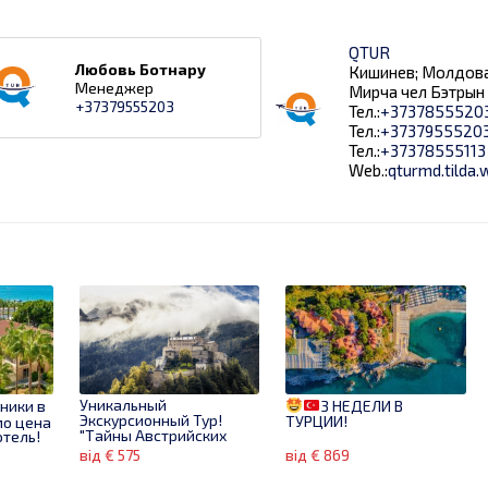
QTUR
Любовь Ботнару
Кишинев; Молдова
Менеджер
Мирча чел Бэтрын 
+37379555203
Тел.:
+3737855520
Тел.:
+3737955520
Тел.:
+37378555113
Web.:
qturmd.tilda.
Уникальный
ники в
3 НЕДЕЛИ В
Экскурсионный Тур!
ТУРЦИИ!
о цена
"Тайны Австрийских
отель!
Альп"
тра все
від € 575
від € 869