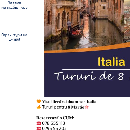
Заявка
на підбір туру
Гарячі тури на
E-mail
𝐕𝐢𝐬𝐮𝐥 𝐟𝐢𝐞𝐜𝐚̆𝐫𝐞𝐢 𝐝𝐨𝐚𝐦𝐧𝐞 - 𝐈𝐭𝐚𝐥𝐢𝐚
Tururi pentru 𝟖 𝐌𝐚𝐫𝐭𝐢𝐞
𝐑𝐞𝐳𝐞𝐫𝐯𝐞𝐚𝐳𝐚̆ 𝐀𝐂𝐔𝐌:
078 555 113
0795 55 203