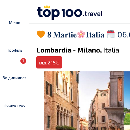
Меню
𝟖 𝐌𝐚𝐫𝐭𝐢𝐞
𝐈𝐭𝐚𝐥𝐢𝐚
06.
Lombardia - Milano,
Italia
Профіль
1
від 215€
Ви дивилися
Пошук туру