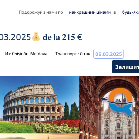
Подорожуй з нами по
найкращими цінами
і в
будь-як
03.2025
𝐝𝐞 𝐥𝐚 𝟐𝟏𝟓 €
Из: Chișinău, Moldova
Транспорт : Літак
06.03.2025
Залишит