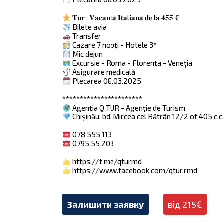
𝐓𝐮𝐫 : 𝐕𝐚𝐜𝐚𝐧𝐭̦𝐚̆ 𝐈𝐭𝐚l𝐢𝐚𝐧𝐚̆ 𝐝𝐞 𝐥𝐚 𝟒𝟓𝟓 €
Bilete avia
Transfer
Cazare 7 nopți - Hotele 3*
Mic dejun
Excursie - Roma - Florența - Veneția
Asigurare medicală
Plecarea 08.03.2025
***********************
Agenția Q TUR - Agenție de Turism
Chișinău, bd. Mircea cel Bătrân 12/2 of 405 c.c
078 555 113
0795 55 203
https://t.me/qturmd
https://www.facebook.com/qtur.rmd
Залишити заявку
від 215€