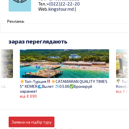
Тел.:
+(022)22-22-20
Web.:
kingstour.md
|
Реклама:
зараз переглядають
S
Turk
Топ-Турция
CATAMARAN QUALITY TIMES
 ALL
Комфо
5* KEMER
Вылет
03.06
Бронируй
від € 6
заранее!
від € 690
Заявка на підбір туру