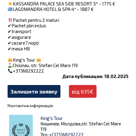
KASSANDRA PALACE SEA SIDE RESORT 5* - 1775 €
LAGOMANDRA HOTEL & SPA 4* - 1887 €
Pachet pentru 2 maturi
✔︎Pachet plin inclus
✔︎transport
✔︎asigurare
✔︎cazare7 nopți
✔︎masa HB
King's Tour
Chisinau, str. Stefan Cel Mare 119
+37368292222
Дата публикации: 18.02.2025
Залишити заявку
від 635€
Контактна інформація:
King's Tour
Кишинев; Молдова,str. Stefan Cel Mare
119
Тел.:
+(373)68292222