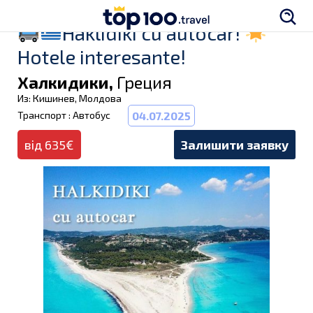
Haklidiki cu autocar!
Hotele interesante!
Халкидики,
Греция
Из: Кишинев, Молдова
Транспорт : Автобус
04.07.2025
від 635€
Залишити заявку