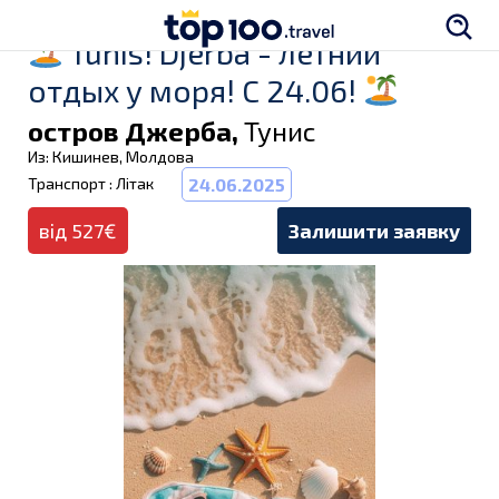
Tunis! Djerba - летний
отдых у моря! C 24.06!
остров Джерба,
Тунис
Из: Кишинев, Молдова
Транспорт : Літак
24.06.2025
від 527€
Залишити заявку