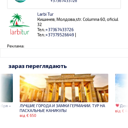
+37367433726
Larbi Tur
Кишинев; Молдова,str. Columna 60, oficiul
32
Тел.:
+37367433726
Тел.:
+37379526649
|
Реклама:
зараз переглядають
ября –
Ден
ЛУЧШИЕ ГОРОДА И ЗАМКИ ГЕРМАНИИ. ТУР НА
ПАСХАЛЬНЫЕ КАНИКУЛЫ
від € 
від € 650