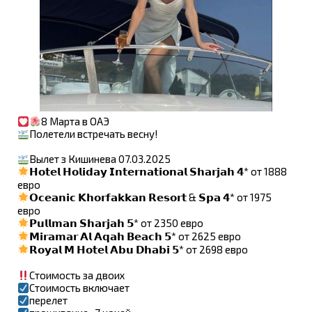
8 Марта в ОАЭ
Полетели встречать весну!
Вылет з Кишинева 07.03.2025
𝗛𝗼𝘁𝗲𝗹 𝗛𝗼𝗹𝗶𝗱𝗮𝘆 𝗜𝗻𝘁𝗲𝗿𝗻𝗮𝘁𝗶𝗼𝗻𝗮𝗹 𝗦𝗵𝗮𝗿𝗷𝗮𝗵 𝟰* от 1888
евро
𝗢𝗰𝗲𝗮𝗻𝗶𝗰 𝗞𝗵𝗼𝗿𝗳𝗮𝗸𝗸𝗮𝗻 𝗥𝗲𝘀𝗼𝗿𝘁 & 𝗦𝗽𝗮 𝟰* от 1975
евро
𝗣𝘂𝗹𝗹𝗺𝗮𝗻 𝗦𝗵𝗮𝗿𝗷𝗮𝗵 𝟱* от 2350 евро
𝗠𝗶𝗿𝗮𝗺𝗮𝗿 𝗔𝗹 𝗔𝗾𝗮𝗵 𝗕𝗲𝗮𝗰𝗵 𝟱* от 2625 евро
𝗥𝗼𝘆𝗮𝗹 𝗠 𝗛𝗼𝘁𝗲𝗹 𝗔𝗯𝘂 𝗗𝗵𝗮𝗯𝗶 𝟱* от 2698 евро
Стоимость за двоих
Стоимость включает
перелет