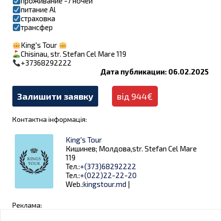
проживание -7 ночей
питание Al
страховка
трансфер
King's Tour
Chisinau, str. Stefan Cel Mare 119
+37368292222
Дата публикации: 06.02.2025
Залишити заявку
від 944€
Контактна інформація:
King's Tour
Кишинев; Молдова,str. Stefan Cel Mare
119
Тел.:
+(373)68292222
Тел.:
+(022)22-22-20
Web.:
kingstour.md
|
Реклама: