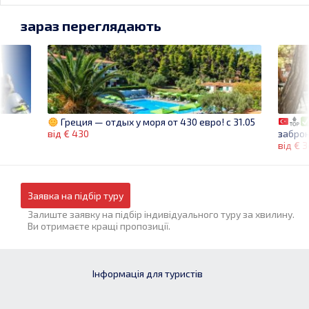
зараз переглядають
Греция — отдых у моря от 430 евро! c 31.05
заброн
від € 430
від € 
Заявка на підбір туру
Залиште заявку на підбір індивідуального туру за хвилину.
Ви отримаєте кращі пропозиції.
Інформація для туристів