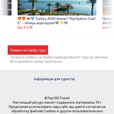
Пальм
Turkey 2025! Kemer! "Aqi Hydros Club"
24.05!
5* - теперь еще круче!
від € 5
від € 638
Заявка на підбір туру
Залиште заявку на підбір індивідуального туру за хвилину.
Ви отримаєте кращі пропозиції.
Інформація для туристів
©Top100.Travel
Настоящий ресурс может содержать материалы 16+
Продолжая использовать наш сайт, вы даете согласие на
обработку файлов Cookies и других пользовательских