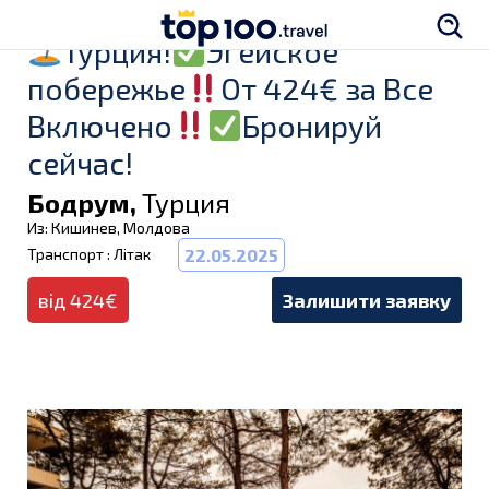
Турция!
Эгейское
побережье
От 424€ за Все
Включено
Бронируй
сейчас!
Бодрум,
Турция
Из: Кишинев, Молдова
Транспорт : Літак
22.05.2025
від 424€
Залишити заявку