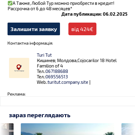
А Также, Любой Тур можно приобрести в кредит!
Рассрочка от 6 до 48 месяцев*
Дата публикации: 06.02.2025
Залишити заявку
від 424€
Контактна інформація:
Turi Tut
Кишинев; Молдова,Cojocarilor 18 Hotel
Familion of 4
Тел.:
067188688
Тел.:
069556513
Web.:
turitut.company.site
|
Реклама:
зараз переглядають