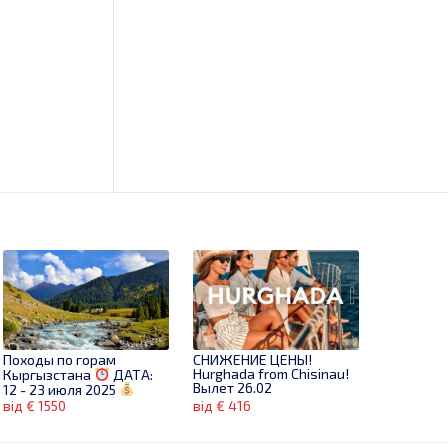
Походы по горам
СНИЖЕНИЕ ЦЕНЫ!
Hurghada from Chisinau!
Кыргызстана
ДАТА:
Вылет 26.02
12 - 23 июля 2025
СТОИМОСТЬ: 1550 евро
від € 1550
від € 416