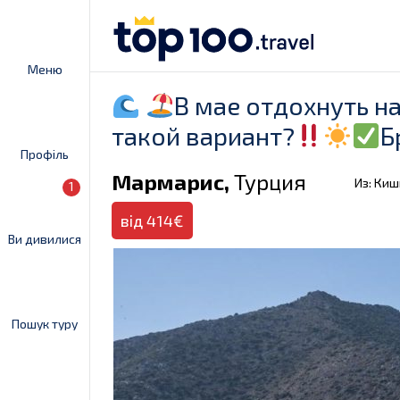
Меню
В мае отдохнуть н
такой вариант?
Б
Профіль
Мармарис,
Турция
Из: Ки
1
від 414€
Ви дивилися
Пошук туру