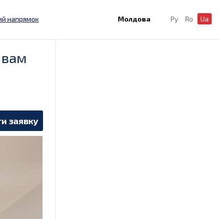
ий напрямок
Молдова
Ру
Ro
Ua
 вам
и заявку