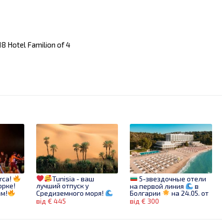
8 Hotel Familion of 4
rca!
Tunisia - ваш
5-звездочные отели
орке!
лучший отпуск у
на первой линия
в
им!
Средиземного моря!
Болгарии
на 24.05. от
300 €
від € 445
від € 300