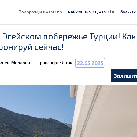
Подорожуй з нами по
найкращими цінами
і в
будь-як
а Эгейском побережье Турции! Как
ронируй сейчас!
шинев, Молдова
Транспорт : Літак
22.05.2025
Залишит