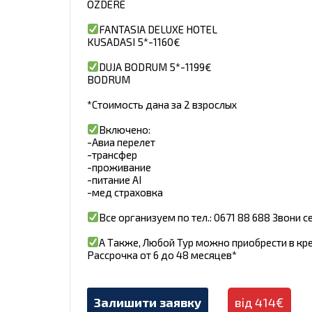
OZDERE
FANTASIA DELUXE HOTEL
KUSADASI 5*-1160€
DUJA BODRUM 5*-1199€
BODRUM
*Стоимость дана за 2 взрослых
Включено:
-Авиа перелет
-трансфер
-проживание
-питание AI
-мед страховка
Все организуем по тел.: 0671 88 688 Звони с
А Также, Любой Тур можно приобрести в кр
Рассрочка от 6 до 48 месяцев*
Залишити заявку
від 414€