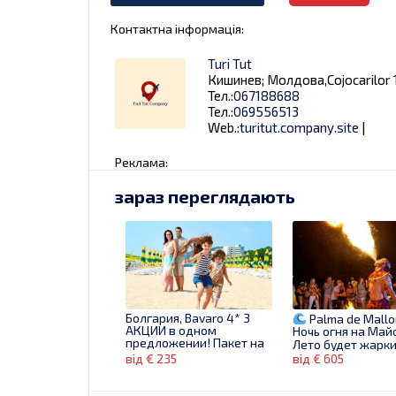
Контактна інформація:
Turi Tut
Кишинев; Молдова,Cojocarilor 1
Тел.:
067188688
Тел.:
069556513
Web.:
turitut.company.site
|
Реклама:
зараз переглядають
Болгария, Bavaro 4* 3
Palma de Mallo
АКЦИИ в одном
Ночь огня на Май
предложении! Пакет на
Лето будет жарк
26.05, 235 евро/чел!
від € 235
від € 605