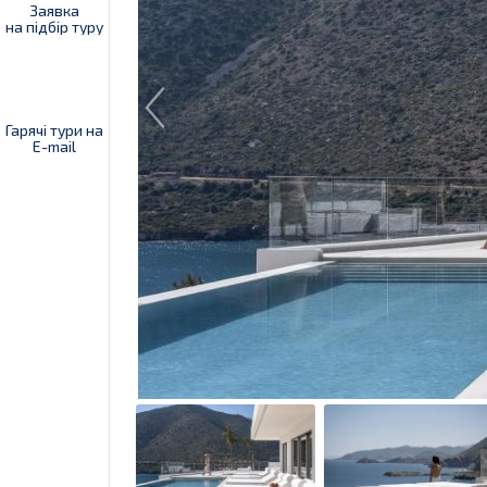
Заявка
на підбір туру
Гарячі тури на
E-mail