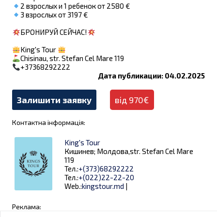
2 взрослых и 1 ребенок от 2580 €
3 взрослых от 3197 €
БРОНИРУЙ СЕЙЧАС!
King's Tour
Chisinau, str. Stefan Cel Mare 119
+37368292222
Дата публикации: 04.02.2025
Залишити заявку
від 970€
Контактна інформація:
King's Tour
Кишинев; Молдова,str. Stefan Cel Mare
119
Тел.:
+(373)68292222
Тел.:
+(022)22-22-20
Web.:
kingstour.md
|
Реклама: