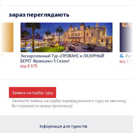
зараз переглядають
𝐓𝐮𝐫
Экскурсионный Тур «ПРОВАНС и ЛАЗУРНЫЙ
БЕРЕГ Франции» 5 Сезон!
від € 
від € 675
Заявка на підбір туру
Залиште заявку на підбір індивідуального туру за хвилину.
Ви отримаєте кращі пропозиції.
Інформація для туристів