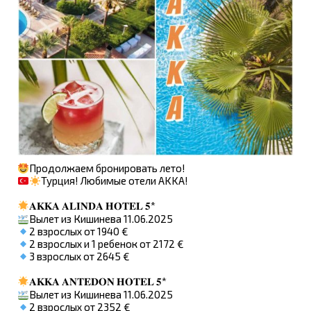
Продолжаем бронировать лето!
Турция! Любимые отели AKKA!
𝐀𝐊𝐊𝐀 𝐀𝐋𝐈𝐍𝐃𝐀 𝐇𝐎𝐓𝐄𝐋 𝟓*
Вылет из Кишинева 11.06.2025
2 взрослых от 1940 €
2 взрослых и 1 ребенок от 2172 €
3 взрослых от 2645 €
𝐀𝐊𝐊𝐀 𝐀𝐍𝐓𝐄𝐃𝐎𝐍 𝐇𝐎𝐓𝐄𝐋 𝟓*
Вылет из Кишинева 11.06.2025
2 взрослых от 2352 €