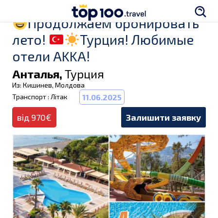
Продолжаем бронировать
лето!
Турция! Любимые
отели AKKA!
Анталья,
Турция
Из: Кишинев, Молдова
Транспорт : Літак
11.06.2025
від 970€
Залишити заявку