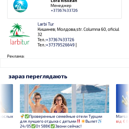
Lora Risilean
Менеджер
+37367433726
Larbi Tur
Кишинев; Молдова,str. Columna 60, oficiul
32
Тел.:
+37367433726
Тел.:
+37379526649
|
Реклама:
зараз переглядають
зрослых
Marsa 
Проверенные семейные отели Турции
від € 
для лучшего отдыха с детьми
Вылет
24/05
От 588€
Звони сейчас!