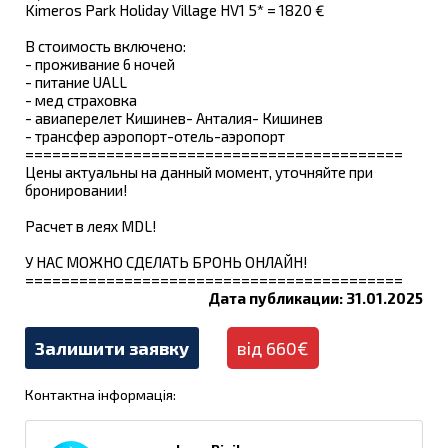
Kimeros Park Holiday Village HV1 5* = 1820 €
В стоимость включено:
- проживание 6 ночей
- питание UALL
- мед страховка
- авиаперелет Кишинев- Анталия- Кишинев
- трансфер аэропорт-отель-аэропорт
==========================================
Цены актуальны на данный момент, уточняйте при
бронировании!
Расчет в леях MDL!
У НАС МОЖНО СДЕЛАТЬ БРОНЬ ОНЛАЙН!
==========================================
Дата публикации: 31.01.2025
Залишити заявку
від 660€
Контактна інформація: