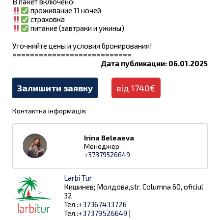
В пакет включено:
проживание 11 ночей
страховка
питание (завтраки и ужины)
Уточняйте цены и условия бронирования!
===========================
Дата публикации: 06.01.2025
Залишити заявку
від 1740€
Контактна інформація:
Irina Beleaeva
Менеджер
+37379526649
Larbi Tur
Кишинев; Молдова,str. Columna 60, oficiul
32
Тел.:
+37367433726
Тел.:
+37379526649
|