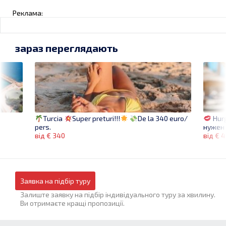
Реклама:
зараз переглядають
Hurg
Turcia
Super preturi!!!
De la 340 euro/
нужен 
pers.
від € 
від € 340
Заявка на підбір туру
Залиште заявку на підбір індивідуального туру за хвилину.
Ви отримаєте кращі пропозиції.