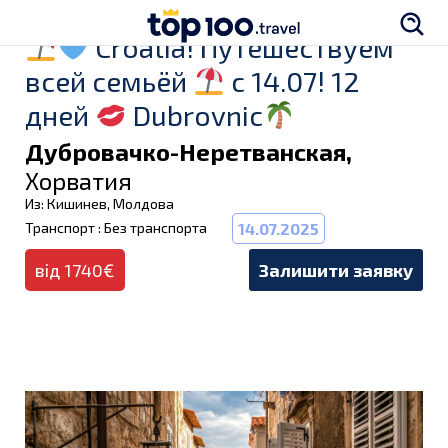
Croatia! Путешествуем
всей семьёй
с 14.07! 12
дней
Dubrovnic
Дубровачко-Неретванская,
Хорватия
Из: Кишинев, Молдова
Транспорт : Без транспорта
14.07.2025
від 1740€
Залишити заявку