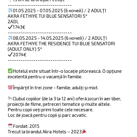
------------------------------
01.05.2025 - 07.05.2025 (6 ночей) / 2 ADULȚI
AKRA FETHIYE TUI BLUE SENSATORI 5*
2ADL
1743€
------------------------------
08.05.2025 - 14.05.2025 (6 ночей) / 2 ADULȚI
AKRA FETHIYE THE RESIDENCE TUI BLUE SENSATORI
(ADULT ONLY) 5*
2074€
------------------------------
Hotelul este situat într-o locație pitorească. O opțiune
excelentă pentru o vacanță în familie.
Împărțit în trei zone - familie, adulți și mixt.
Clubul copiilor (de la 3 la 12 ani) oferă jocuri în aer liber,
proiecții de filme, petreceri tematice și multe altele.
Pentru copii veți primi toate cele necesare.
Loc de joacă pentru copii și parc acvatic.
Fondat: 2015
Trecut la brandul Akra Hotels – 2023