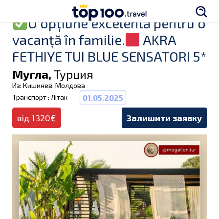
O opțiune excelentă pentru o
vacanță în familie.
AKRA
FETHIYE TUI BLUE SENSATORI 5*
Мугла,
Турция
Из: Кишинев, Молдова
Транспорт : Літак
01.05.2025
від 1320€
Залишити заявку