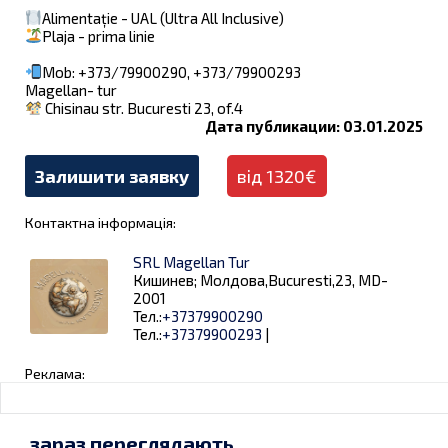
Alimentație - UAL (Ultra All Inclusive)
Plaja - prima linie
Mob: +373/79900290, +373/79900293
Magellan- tur
Chisinau str. Bucuresti 23, of.4
Дата публикации: 03.01.2025
Залишити заявку
від 1320€
Контактна інформація:
SRL Magellan Tur
Кишинев; Молдова,Bucuresti,23, MD-
2001
Тел.:
+37379900290
Тел.:
+37379900293
|
Реклама:
зараз переглядають