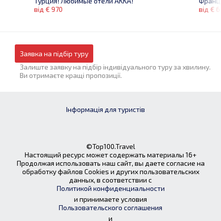
Франци
Турция! Любимые отели AKKA!
від € 6
від € 970
Заявка на підбір туру
Залиште заявку на підбір індивідуального туру за хвилину.
Ви отримаєте кращі пропозиції.
Інформація для туристів
©Top100.Travel
Настоящий ресурс может содержать материалы 16+
Продолжая использовать наш сайт, вы даете согласие на
обработку файлов Cookies и других пользовательских
данных, в соответствии с
Политикой конфиденциальности
и принимаете условия
Пользовательского соглашения
и