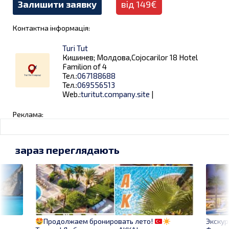
Залишити заявку
від 149€
Контактна інформація:
Turi Tut
Кишинев; Молдова,Cojocarilor 18 Hotel
Familion of 4
Тел.:
067188688
Тел.:
069556513
Web.:
turitut.company.site
|
Реклама:
зараз переглядають
Экску
Продолжаем бронировать лето!