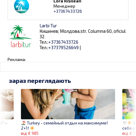
Lora Risilean
Менеджер
+37367433726
Larbi Tur
Кишинев; Молдова,str. Columna 60, oficiul
32
Тел.:
+37367433726
Тел.:
+37379526649
|
Реклама:
зараз переглядають
ă" –
S
Turkey - семейный отдых на максимуме!
себя 
2+1!
від € 5
від € 985