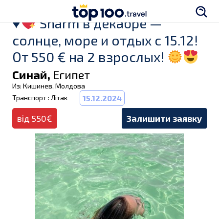
♥
Sharm в декабре —
солнце, море и отдых с 15.12!
От 550 € на 2 взрослых!
Синай,
Египет
Из: Кишинев, Молдова
Транспорт : Літак
15.12.2024
від 550€
Залишити заявку